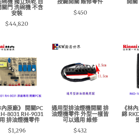
碗機 獨立烘乾 自
按鍵開關 維修零件
開關
關門 洗碗機 不含
$450
安裝
$44,820
內原廠》 開關PC
通用型排油煙機開關 排
《林內
H-8031 RH-9031
油煙機零件 外型一樣皆
綿 RKD
用 排油煙機零件
可以通用 維修
$1,296
$432