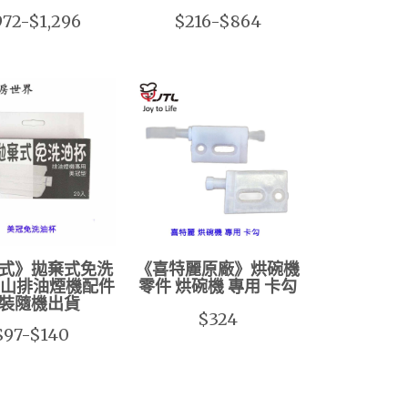
72-$1,296
$216-$864
式》拋棄式免洗
《喜特麗原廠》烘碗機
豪山排油煙機配件
零件 烘碗機 專用 卡勾
裝隨機出貨
$324
$97-$140