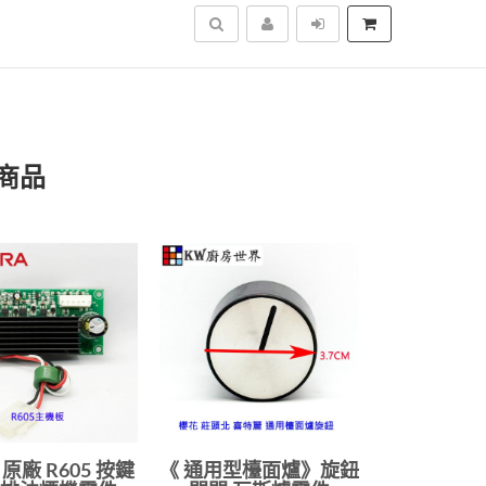
搜尋
商品
原廠 R605 按鍵
《 通用型檯面爐》旋鈕