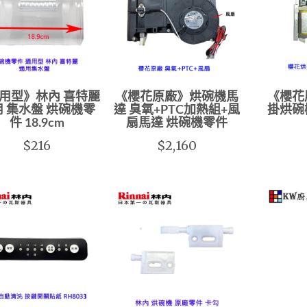
用型》林內 喜特麗
《櫻花原廠》烘碗機馬
《櫻花
 集水盤 烘碗機零
達 臭氧+PTC加熱組+風
掛烘碗
件 18.9cm
扇馬達 烘碗機零件
$216
$2,160