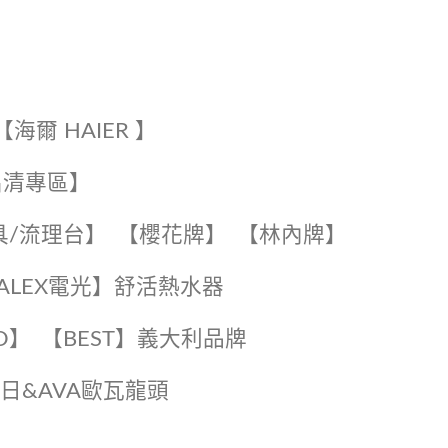
【海爾 HAIER 】
出清專區】
具/流理台】
【櫻花牌】
【林內牌】
️【ALEX電光】舒活熱水器️️
O】️
️【BEST】️義大利品牌
️日日&AVA歐瓦龍頭