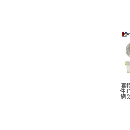
喜特
件 J
網 