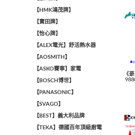
【HMK鴻茂牌】
【寶田牌】
️【怡心牌】️
️️【ALEX電光】舒活熱水器️️
【AOSMITH】
【ASKO賽寧】家電
《豪
98
【BOSCH博世】
️【PANASONIC】️
️【SVAGO】️
️【BEST】️義大利品牌
️【TEKA】️德國百年頂級廚電