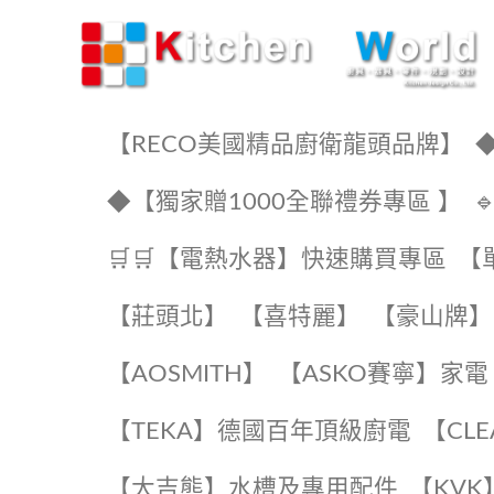
KW廚房世界
【RECO美國精品廚衛龍頭品牌】
◆
◆【獨家贈1000全聯禮券專區 】
🛒🛒【電熱水器】快速購買專區
【
【莊頭北】
【喜特麗】
【豪山牌】
【AOSMITH】
【ASKO賽寧】家電
️【TEKA】️德國百年頂級廚電
️【CL
【大吉熊】水槽及專用配件
️【KV