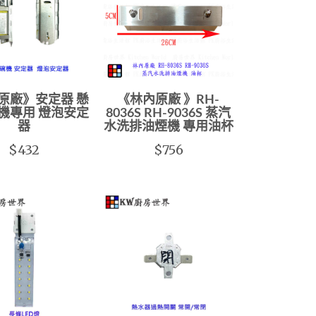
原廠》安定器 懸
《林內原廠 》RH-
機專用 燈泡安定
8036S RH-9036S 蒸汽
器
水洗排油煙機 專用油杯
$432
$756