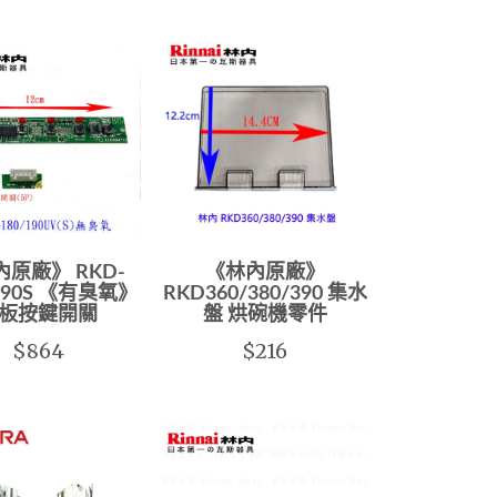
原廠》 RKD-
《林內原廠》
/ 190S 《有臭氧》
RKD360/380/390 集水
板按鍵開關
盤 烘碗機零件
$864
$216