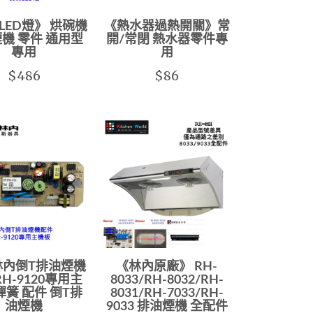
LED燈》 烘碗機
《熱水器過熱開關》常
機 零件 通用型
開/常閉 熱水器零件專
專用
用
$486
$86
林內倒T排油煙機
《林內原廠》 RH-
RH-9120專用主
8033/RH-8032/RH-
彈簧 配件 倒T排
8031/RH-7033/RH-
油煙機
9033 排油煙機 全配件