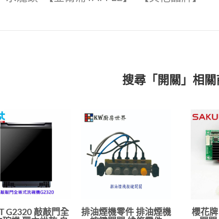
搜尋「開關」相關
ST G2320 敲敲門全
排油煙機零件 排油煙機
櫻花牌 