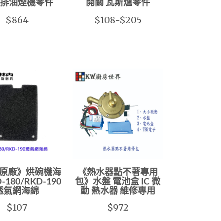
 排油煙機零件
開關 瓦斯爐零件
$864
$108-$205
原廠》烘碗機海
《熱水器點不著專用
-180/RKD-190
包》水盤 電池盒 IC 微
透氣網海綿
動 熱水器 維修專用
$107
$972