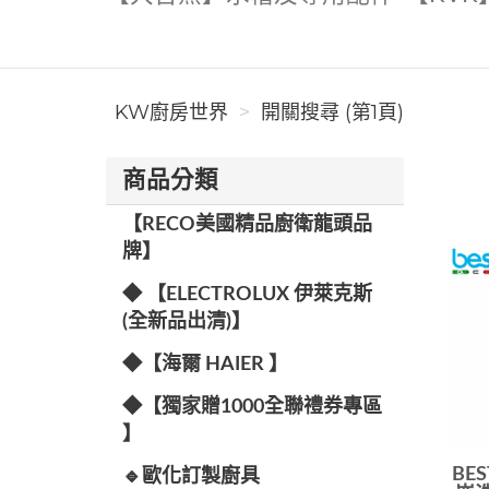
KW廚房世界
開關搜尋 (第1頁)
商品分類
【RECO美國精品廚衛龍頭品
牌】
◆ 【ELECTROLUX 伊萊克斯
(全新品出清)】
◆【海爾 HAIER 】
◆【獨家贈1000全聯禮券專區
】
BE
🔹歐化訂製廚具