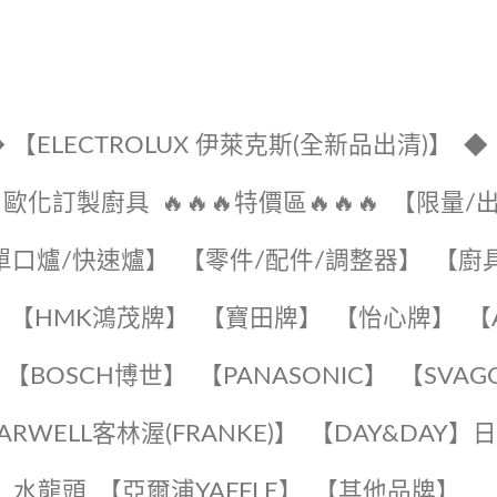
 【ELECTROLUX 伊萊克斯(全新品出清)】
◆
🔹歐化訂製廚具
🔥🔥🔥特價區🔥🔥🔥
【限量/
單口爐/快速爐】
【零件/配件/調整器】
【廚
【HMK鴻茂牌】
【寶田牌】
️【怡心牌】️
️
【BOSCH博世】
️【PANASONIC】️
️【SVAG
EARWELL客林渥(FRANKE)】️
️【DAY&DAY】
K】水龍頭️
【亞爾浦YAFFLE】
️【其他品牌】️