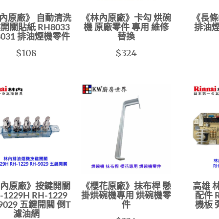
內原廠》 自動清洗
《林內原廠》卡勾 烘碗
《長條
開關貼紙 RH8033
機 原廠零件 專用 維修
排油煙
8031 排油煙機零件
替換
$108
$324
內原廠》按鍵開關
《櫻花原廠》抹布桿 懸
高雄 
-1229H RH-1229
掛烘碗機專用 烘碗機零
配件 
9029 五鍵開關 倒T
件
機板 
濾油網