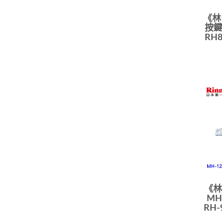
《林
按鍵
RH
《林
MH
RH-