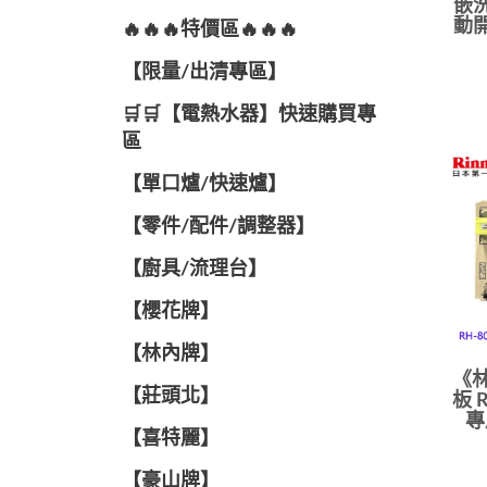
嵌洗
動開
🔥🔥🔥特價區🔥🔥🔥
【限量/出清專區】
🛒🛒【電熱水器】快速購買專
區
【單口爐/快速爐】
【零件/配件/調整器】
【廚具/流理台】
【櫻花牌】
【林內牌】
《林
【莊頭北】
板 R
專
【喜特麗】
【豪山牌】