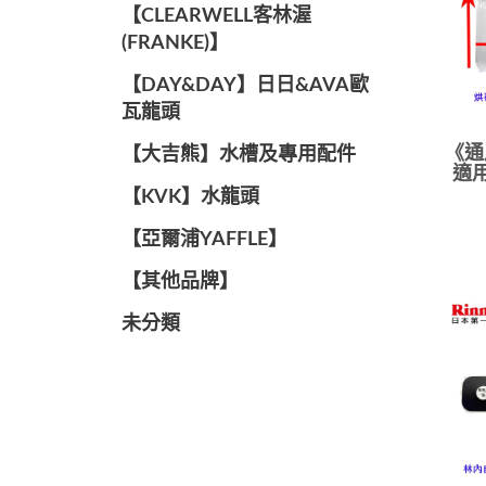
️【CLEARWELL客林渥
(FRANKE)】️
️【DAY&DAY】️日日&AVA歐
瓦龍頭
《通
【大吉熊】水槽及專用配件
適用
️【KVK】水龍頭️
【亞爾浦YAFFLE】
️【其他品牌】️
未分類