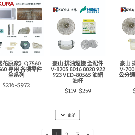
櫻花原廠》Q7560
豪山 排油煙機 全配件
豪山 
560 專用 各項零件
V-820S 8016 8028 922
V-700
全系列
923 VED-8056S 油網
公分通用
油杯
$216-$972
$119-$259
更多
«
1
2
3
»