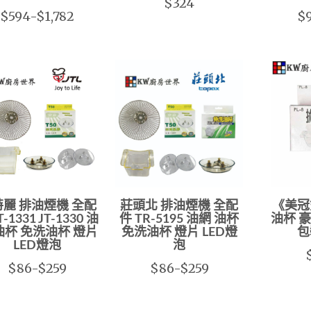
$324
$594-$1,782
$9
麗 排油煙機 全配
莊頭北 排油煙機 全配
《美冠
T-1331 JT-1330 油
件 TR-5195 油網 油杯
油杯 
油杯 免洗油杯 燈片
免洗油杯 燈片 LED燈
包
LED燈泡
泡
$86-$259
$86-$259