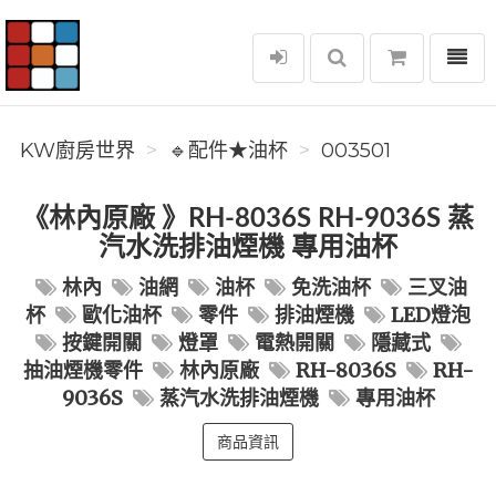
選單
KW廚房世界
KW廚房世界
🔹配件★油杯
003501
《林內原廠 》RH-8036S RH-9036S 蒸
汽水洗排油煙機 專用油杯
林內
油網
油杯
免洗油杯
三叉油
杯
歐化油杯
零件
排油煙機
LED燈泡
按鍵開關
燈罩
電熱開關
隱藏式
抽油煙機零件
林內原廠
RH-8036S
RH-
9036S
蒸汽水洗排油煙機
專用油杯
商品資訊