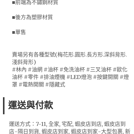
■前端為不鏽鋼材質
■後方為塑膠材質
■單售
賣場另有各種型號(梅花形.圓形.長方形.深斜背形.
淺斜背形)
#林內 #油網 #油杯 #免洗油杯 #三叉油杯 #歐化
油杯 #零件 #排油煙機 #LED燈泡 #按鍵開關 #燈
罩 #電熱開關 #隱藏式
運送與付款
運送方式：7-11, 全家, 宅配, 蝦皮店到店, 蝦皮店到
店-隔日到貨, 蝦皮店到家, 蝦皮店到家-大型包裹, 新