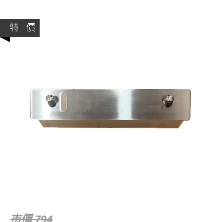
特 價
市價 794