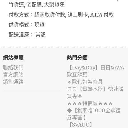
竹貨運, 宅配通, 大榮貨運
付款方式：超商取貨付款, 線上刷卡, ATM 付款
供貨模式：現貨
配送溫層： 常溫
網站導覽
熱門分類
聯絡我們
️【Day&Day】️日日&AVA
官方網站
歐瓦龍頭
銷售通路
🔹歐化訂製廚具
🛒🛒【電熱水器】快速購
買專區
🔥🔥🔥特價區🔥🔥🔥
◆【獨家贈1000全聯禮
券專區 】
️【SVAGO】️