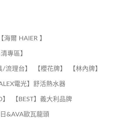
【海爾 HAIER 】
出清專區】
具/流理台】
【櫻花牌】
【林內牌】
️【ALEX電光】舒活熱水器️️
O】️
️【BEST】️義大利品牌
️日日&AVA歐瓦龍頭