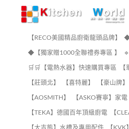
KW廚房世界
【RECO美國精品廚衛龍頭品牌】
◆
◆【獨家贈1000全聯禮券專區 】
🛒🛒【電熱水器】快速購買專區
【
【莊頭北】
【喜特麗】
【豪山牌】
【AOSMITH】
【ASKO賽寧】家電
️【TEKA】️德國百年頂級廚電
️【CL
【大吉熊】水槽及專用配件
️【KV