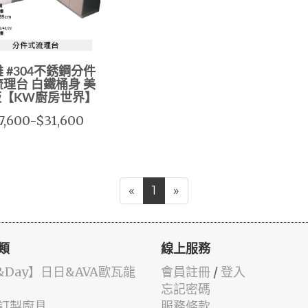
 #304不銹鋼分件
理台 白鐵桶身 美
板【KW廚房世界】
7,600-$31,600
«
1
»
類
線上服務
y&Day】️日日&AVA歐瓦龍
會員註冊
/
登入
忘記密碼
化訂製廚具
服務條款