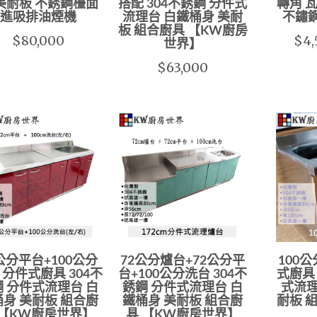
美耐板 不銹鋼檯面
搭配 304不銹鋼 分件式
轉角 瓦
進吸排油煙機
流理台 白鐵桶身 美耐
不鏽
板 組合廚具 【KW廚房
$80,000
$4,
世界】
$63,000
公分平台+100公分
72公分爐台+72公分平
100
 分件式廚具 304不
台+100公分洗台 304不
式廚具 
 分件式流理台 白
銹鋼 分件式流理台 白
式流理
身 美耐板 組合廚
鐵桶身 美耐板 組合廚
耐板 
 【KW廚房世界】
具 【KW廚房世界】