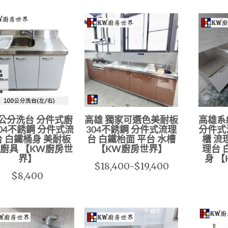
0公分洗台 分件式廚
高雄 獨家可選色美耐板
高雄系
304不銹鋼 分件式流
304不銹鋼 分件式流理
分件式
 白鐵桶身 美耐板
台 白鐵枱面 平台 水槽
櫃 流
廚具 【KW廚房世
【KW廚房世界】
理台 
界】
身 
$18,400-$19,400
$8,400