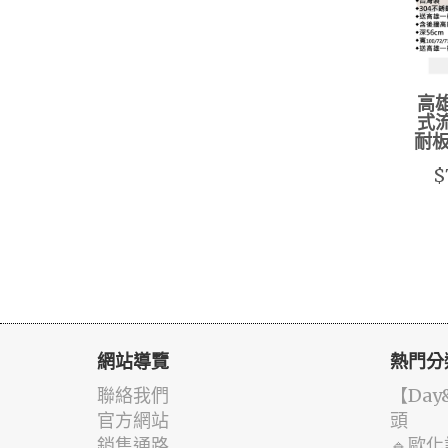
高雄
式流
耐
$
網站導覽
熱門分
聯絡我們
️【Da
官方網站
頭
銷售通路
🔹歐