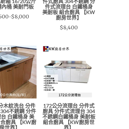
斯箱 16/20公斤
件式廚具 304不銹鋼 分
鋼內桶 美耐門板
件式流理台 白鐵桶身
美耐板 組合廚具 【KW
500-$8,000
廚房世界】
$8,400
公分木紋洗台 分件
172公分流理台 分件式
304不銹鋼 分件
廚具 分件式流理台 304
台 白鐵桶身 美
不銹鋼白鐵桶身 美耐板
組合廚具 【KW廚
組合廚具 【KW廚房世
房世界】
界】