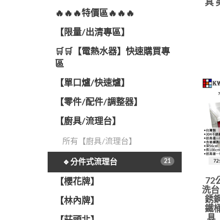
具 
🔥🔥🔥特價區🔥🔥🔥
【限量/出清專區】
🛒🛒【電熱水器】快速購買專
區
【單口爐/快速爐】
【零件/配件/調整器】
【廚具/流理台】
所有【廚具/流理台】
🔹分件式流理台
21
72
【櫻花牌】
洗台
銹鋼
【林內牌】
鐵桶
具