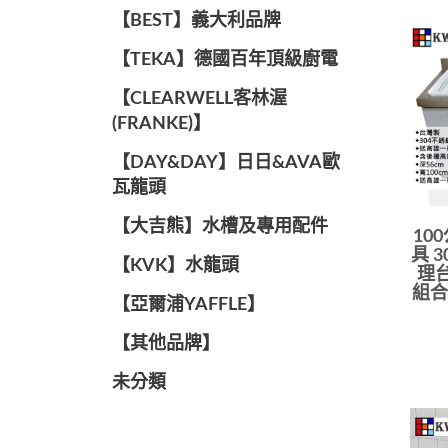
️【BEST】️義大利品牌
️【TEKA】️德國百年頂級廚電
️【CLEARWELL客林渥
(FRANKE)】️
️【DAY&DAY】️日日&AVA歐
瓦龍頭
【大吉熊】水槽及專用配件
10
具 
️【KVK】水龍頭️
理台
組合
【亞爾浦YAFFLE】
️【其他品牌】️
未分類