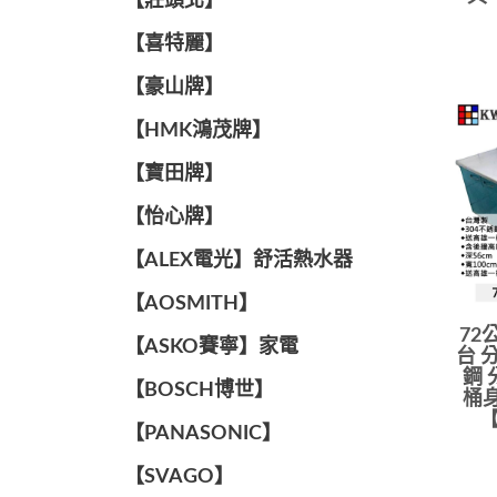
【莊頭北】
【喜特麗】
【豪山牌】
【HMK鴻茂牌】
【寶田牌】
️【怡心牌】️
️️【ALEX電光】舒活熱水器️️
【AOSMITH】
72
【ASKO賽寧】家電
台 
鋼 
【BOSCH博世】
桶身
️【PANASONIC】️
️【SVAGO】️