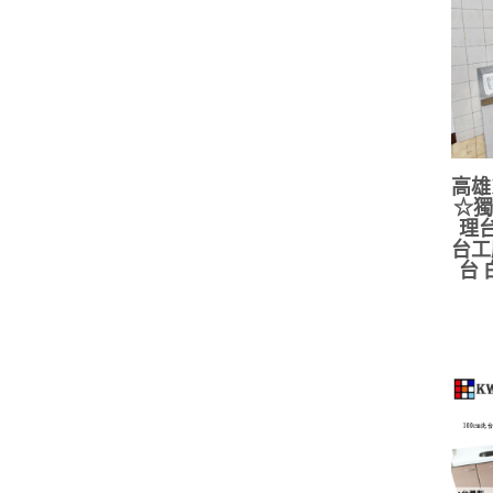
高雄
☆獨
理台
台工
台 