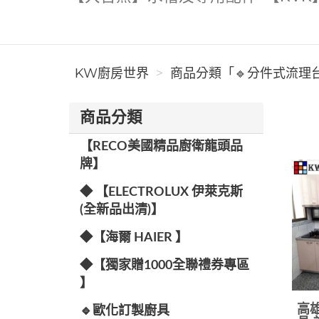
KW廚房世界
商品分類「🔹分件式流理台
商品分類
【RECO美國精品廚衛龍頭品
牌】
◆ 【ELECTROLUX 伊萊克斯
(全新品出清)】
◆【海爾 HAIER 】
◆【獨家贈1000全聯禮券專區
】
高雄
🔹歐化訂製廚具