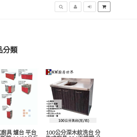
搜尋
品分類
廚具 爐台 平台
100公分深木紋洗台 分