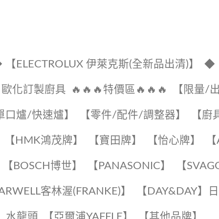
 【ELECTROLUX 伊萊克斯(全新品出清)】
◆
🔹歐化訂製廚具
🔥🔥🔥特價區🔥🔥🔥
【限量/
單口爐/快速爐】
【零件/配件/調整器】
【廚
【HMK鴻茂牌】
【寶田牌】
️【怡心牌】️
️
【BOSCH博世】
️【PANASONIC】️
️【SVAG
EARWELL客林渥(FRANKE)】️
️【DAY&DAY】
K】水龍頭️
【亞爾浦YAFFLE】
️【其他品牌】️