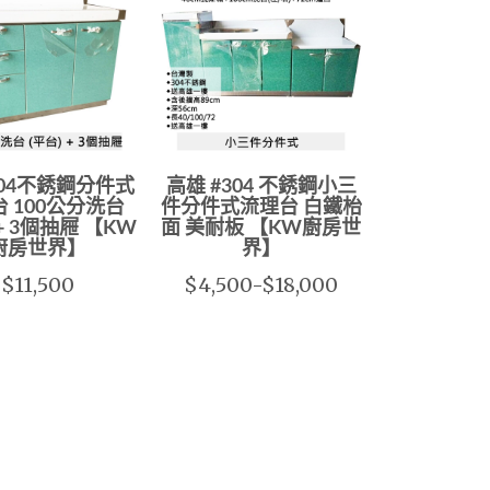
304不銹鋼分件式
高雄 #304 不銹鋼小三
 100公分洗台
件分件式流理台 白鐵枱
 + 3個抽屜 【KW
面 美耐板 【KW廚房世
廚房世界】
界】
$11,500
$4,500-$18,000