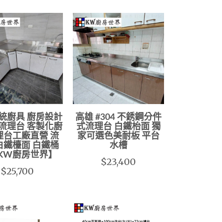
統廚具 廚房設計
高雄 #304 不銹鋼分件
流理台 客製化廚
式流理台 白鐵枱面 獨
理台工廠直營 流
家可選色美耐板 平台
白鐵檯面 白鐵桶
水槽
【KW廚房世界】
$23,400
$25,700