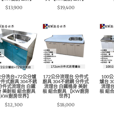
$13,900
$19,400
公分洗台+72公分爐
172公分流理台 分件式
100
分件式廚具 304不銹
廚具 304不銹鋼 分件式
爐台 3
分件式流理台 白鐵
流理台 白鐵桶身 美耐
流理台
 美耐板 組合廚具
板 組合廚具 【KW廚房
板 組
【KW廚房世界】
世界】
$12,300
$18,000