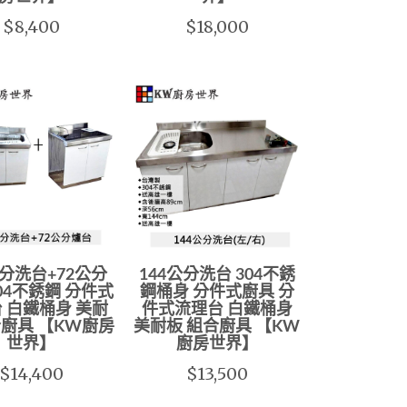
$8,400
$18,000
公分洗台+72公分
144公分洗台 304不銹
04不銹鋼 分件式
鋼桶身 分件式廚具 分
 白鐵桶身 美耐
件式流理台 白鐵桶身
合廚具 【KW廚房
美耐板 組合廚具 【KW
世界】
廚房世界】
$14,400
$13,500