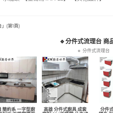
」(第1頁)
🔹分件式流理台 商
🔹 分件式流理台
 簡約系 一字型廚
高雄 分件式廚具 成套
分件式