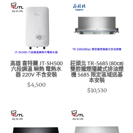
高雄 喜特麗 JT-SH500
莊頭北 TR-5685 (80㎝)
六段調溫 瞬熱 電熱水
雙腔攏煙隱藏式排油煙
器 220V 不含安裝
機 5685 限定區域送基
本安裝
$4,500
$10,530