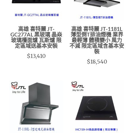
高雄 喜特麗 JT-
高雄 喜特麗 JT-1181L
GC277AL 黑玻璃 晶焱
薄型倒T排油煙機 業界
玻璃檯面爐 瓦斯爐 限
最輕薄 體積變小 風力
定區域送基本安裝
不減 限定區域含基本安
裝
$13,410
$18,540