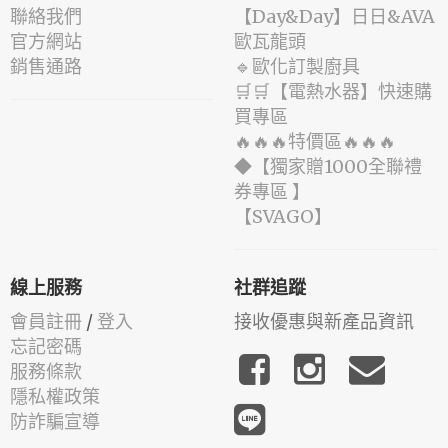
聯絡我們
️【Day&Day】️日日&AVA
官方網站
歐瓦龍頭
銷售通路
🔹歐化訂製廚具
🛒🛒【電熱水器】快速購
買專區
🔥🔥🔥特價區🔥🔥🔥
◆【獨家贈1000全聯禮
券專區 】
️【SVAGO】️
線上服務
社群追蹤
會員註冊
/
登入
接收優惠與新產品資訊
忘記密碼
服務條款
隱私權政策
防詐騙宣導