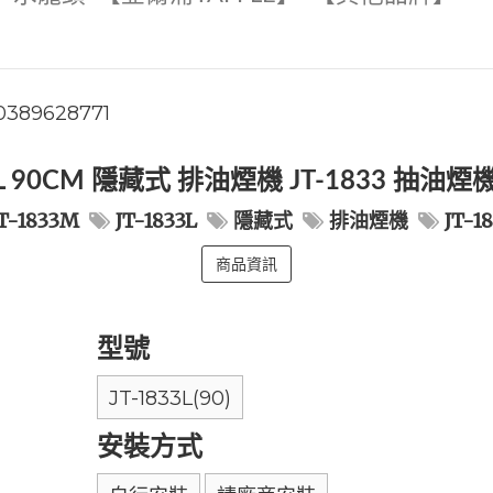
0389628771
3L 90CM 隱藏式 排油煙機 JT-1833 
JT-1833M
JT-1833L
隱藏式
排油煙機
JT-1
商品資訊
型號
JT-1833L(90)
安裝方式