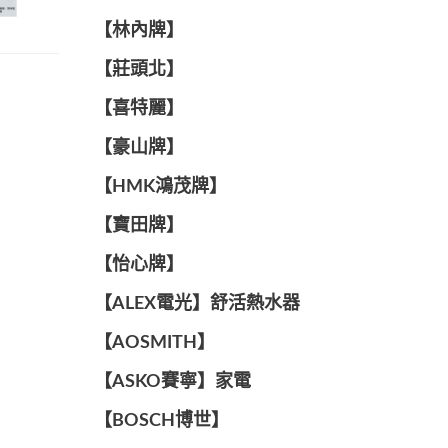
【林內牌】
【莊頭北】
【喜特麗】
【豪山牌】
【HMK鴻茂牌】
【寶田牌】
️【怡心牌】️
️️【ALEX電光】舒活熱水器️️
【AOSMITH】
【ASKO賽寧】家電
【BOSCH博世】