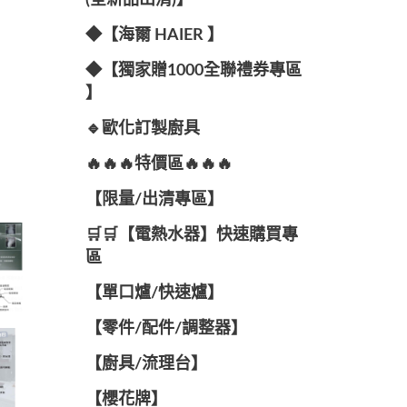
(全新品出清)】
◆【海爾 HAIER 】
◆【獨家贈1000全聯禮券專區
】
🔹歐化訂製廚具
🔥🔥🔥特價區🔥🔥🔥
【限量/出清專區】
🛒🛒【電熱水器】快速購買專
區
【單口爐/快速爐】
【零件/配件/調整器】
【廚具/流理台】
【櫻花牌】