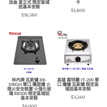
加侖 直立式 限定區域
卡
送基本安裝
$1,800
$16,560
林內牌 瓦斯爐 RB-
高雄 喜特麗 JT-200 單
100GH 單口 檯面爐 ☆
口 檯爐 瓦斯爐 限定區
熄火安全裝置 ☆強化玻
域送基本安裝
璃 RB100 限定區域送
$3,240
基本安裝
$6,000