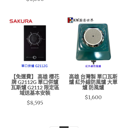
【免運費】 高雄 櫻花
高雄 台灣製 單口瓦斯
牌 G2112G 單口併爐
爐 紅外線防風爐 大單
瓦斯爐 G2112 限定區
爐 防風爐
域送基本安裝
$1,600
$8,595