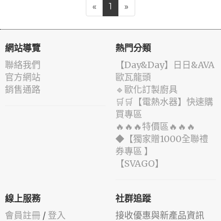
«
1
»
網站導覽
熱門分類
聯絡我們
️【Day&Day】️日日&AVA
官方網站
歐瓦龍頭
銷售通路
🔹歐化訂製廚具
🛒🛒【電熱水器】快速購
買專區
🔥🔥🔥特價區🔥🔥🔥
◆【獨家贈1000全聯禮
券專區 】
️【SVAGO】️
線上服務
社群追蹤
會員註冊
/
登入
接收優惠與新產品資訊