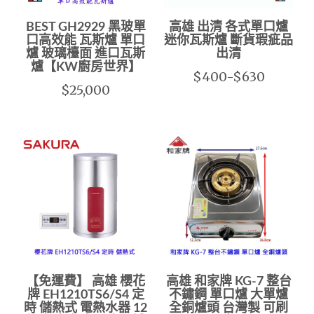
BEST GH2929 黑玻單
高雄 出清 各式單口爐
口高效能 瓦斯爐 單口
迷你瓦斯爐 斷貨瑕疵品
爐 玻璃檯面 進口瓦斯
出清
爐【KW廚房世界】
$400-$630
$25,000
【免運費】 高雄 櫻花
高雄 和家牌 KG-7 整台
牌 EH1210TS6/S4 定
不鏽鋼 單口爐 大單爐
時 儲熱式 電熱水器 12
全銅爐頭 台灣製 可刷