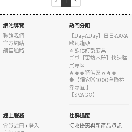
«
1
»
網站導覽
熱門分類
聯絡我們
️【Day&Day】️日日&AVA
官方網站
歐瓦龍頭
銷售通路
🔹歐化訂製廚具
🛒🛒【電熱水器】快速購
買專區
🔥🔥🔥特價區🔥🔥🔥
◆【獨家贈1000全聯禮
券專區 】
️【SVAGO】️
線上服務
社群追蹤
會員註冊
/
登入
接收優惠與新產品資訊