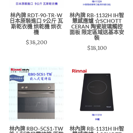
林內牌 RDT-90-TR-W
林內牌 RB-1132H IH智
日本原裝進口 9公斤 瓦
慧感應爐 ☆SCHOTT
斯乾衣機 烘乾機 烘衣
CERAN 陶瓷玻璃觸控
機
面板 限定區域送基本安
裝
$38,200
$18,100
林內牌 RBO-5CS1-TW
林內牌 RB-1131H IH智