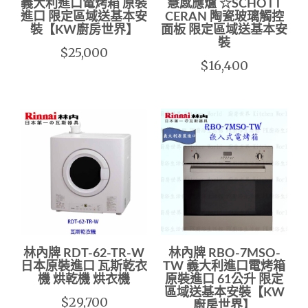
義大利進口電烤箱 原裝
慧感應爐 ☆SCHOTT
進口 限定區域送基本安
CERAN 陶瓷玻璃觸控
裝【KW廚房世界】
面板 限定區域送基本安
裝
$25,000
$16,400
林內牌 RDT-62-TR-W
林內牌 RBO-7MSO-
日本原裝進口 瓦斯乾衣
TW 義大利進口電烤箱
機 烘乾機 烘衣機
原裝進口 61公升 限定
區域送基本安裝【KW
$29,700
廚房世界】