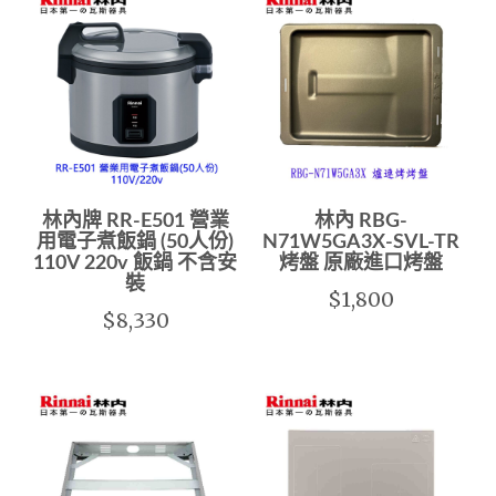
林內牌 RR-E501 營業
林內 RBG-
用電子煮飯鍋 (50人份)
N71W5GA3X-SVL-TR
110V 220v 飯鍋 不含安
烤盤 原廠進口烤盤
裝
$1,800
$8,330