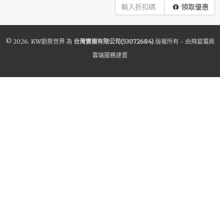
領取優惠
© 2026.
KW廚房世界
為
台灣寶櫥有限公司(53072684)
版權所有 - 由
飛鼠電商
雲端服務
建置