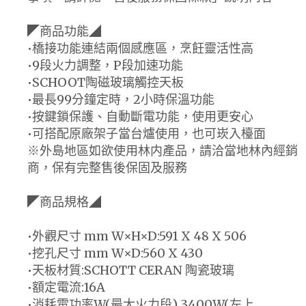
◤商品功能◢
•橋接功能連結兩個感應區，烹飪靈活性高
•9段火力調整，P段加速功能
•SCHOOT陶磁玻璃觸控天板
•最長99分鐘定時，2小時保溫功能
•按鍵鎖保護、自動斷電功能，使用更安心
•可搭配原廠架子當台爐使用，也可崁入檯面
※外島地區如欲使用林内產品，請洽當地林內經銷
商，保有完整售後保固及服務
◤商品規格◢
•外觀尺寸 mm W×H×D:591 X 48 X 506
•挖孔尺寸 mm W×D:560 X 430
•天板材質:SCHOTT CERAN 陶瓷玻璃
•額定電流:16A
•消耗電功率W(最大火力段) 3400W(左上