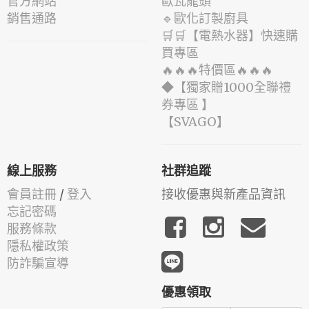
官方網站
歐瓦龍頭
銷售通路
🔹歐化訂製廚具
🛒🛒【電熱水器】快速購
買專區
🔥🔥🔥特價區🔥🔥🔥
◆【獨家贈1000全聯禮
券專區 】
️【SVAGO】️
線上服務
社群追蹤
會員註冊
/
登入
接收優惠與新產品資訊
忘記密碼
服務條款
隱私權政策
防詐騙宣導
優惠領取