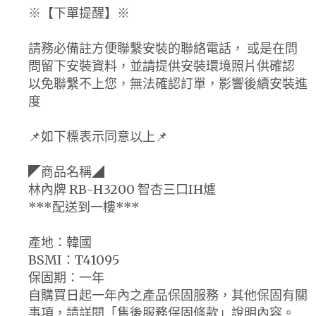
※【下單提醒】※
請務必備註方便聯繫安裝的聯絡電話， 或是在問
問留下安裝資料，並請提供安裝環境照片供確認
以免聯繫不上您，無法確認訂單，影響後續安裝進
度
📌如下標表示同意以上📌
◤商品名稱◢
林內牌 RB-H3200 智杏三口IH爐
***配送到一樓***
產地：韓國
BSMI：T41095
保固期：一年
自購買日起一年內之產品保固服務，其他保固有關
事項，請詳閱「售後服務保固條款」說明內容。