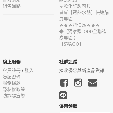
銷售通路
🔹歐化訂製廚具
🛒🛒【電熱水器】快速購
買專區
🔥🔥🔥特價區🔥🔥🔥
◆【獨家贈1000全聯禮
券專區 】
️【SVAGO】️
線上服務
社群追蹤
會員註冊
/
登入
接收優惠與新產品資訊
忘記密碼
服務條款
隱私權政策
防詐騙宣導
優惠領取