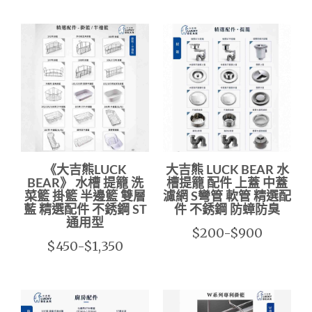
《大吉熊LUCK
大吉熊 LUCK BEAR 水
BEAR》 水槽 提籠 洗
槽提籠 配件 上蓋 中蓋
菜籃 掛籃 半邊籃 雙層
濾網 S彎管 軟管 精選配
藍 精選配件 不銹鋼 ST
件 不銹鋼 防蟑防臭
通用型
$200-$900
$450-$1,350