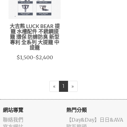
大吉熊 LUCK BEAR 提
籠 水槽配件 不銹鋼提
籠 環保 防蟑防臭 新型
專利 全系列 大提籠 中
提籠
$1,500-$2,400
«
1
»
網站導覽
熱門分類
聯絡我們
️【Day&Day】️日日&AVA
官方網站
歐瓦龍頭