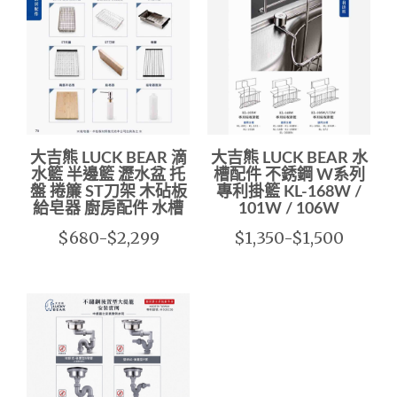
大吉熊 LUCK BEAR 滴
大吉熊 LUCK BEAR 水
水籃 半邊籃 瀝水盆 托
槽配件 不銹鋼 W系列
盤 捲簾 ST刀架 木砧板
專利掛籃 KL-168W /
給皂器 廚房配件 水槽
101W / 106W
$680-$2,299
$1,350-$1,500