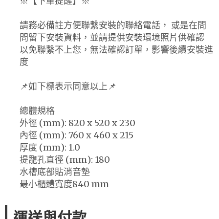
※【下單提醒】※
請務必備註方便聯繫安裝的聯絡電話， 或是在問
問留下安裝資料，並請提供安裝環境照片供確認
以免聯繫不上您，無法確認訂單，影響後續安裝進
度
📌如下標表示同意以上📌
總體規格
外徑 (mm): 820 x 520 x 230
內徑 (mm): 760 x 460 x 215
厚度 (mm): 1.0
提籠孔直徑 (mm): 180
水槽底部貼消音墊
最小櫃體寬度840 mm
運送與付款