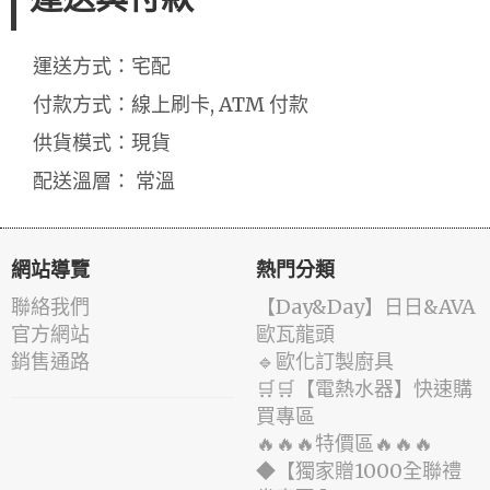
運送方式：宅配
付款方式：線上刷卡, ATM 付款
供貨模式：現貨
配送溫層： 常溫
網站導覽
熱門分類
聯絡我們
️【Day&Day】️日日&AVA
官方網站
歐瓦龍頭
銷售通路
🔹歐化訂製廚具
🛒🛒【電熱水器】快速購
買專區
🔥🔥🔥特價區🔥🔥🔥
◆【獨家贈1000全聯禮