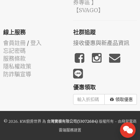
券專區 】
️【SVAGO】️
線上服務
社群追蹤
會員註冊
/
登入
接收優惠與新產品資訊
忘記密碼
服務條款
隱私權政策
防詐騙宣導
優惠領取
領取優惠
© 2026.
KW廚房世界
為
台灣寶櫥有限公司(53072684)
版權所有 - 由
飛鼠電商
雲端服務
建置