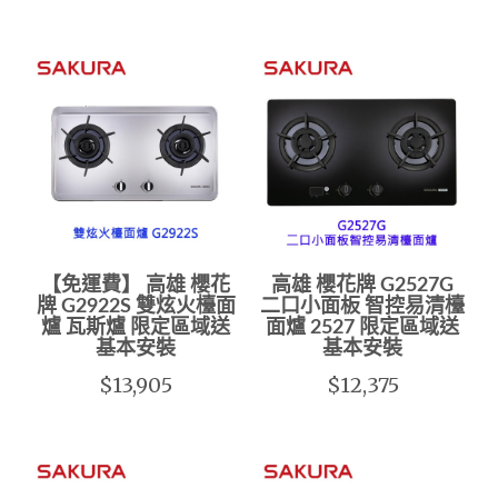
【免運費】 高雄 櫻花
高雄 櫻花牌 G2527G
牌 G2922S 雙炫火檯面
二口小面板 智控易清檯
爐 瓦斯爐 限定區域送
面爐 2527 限定區域送
基本安裝
基本安裝
$13,905
$12,375