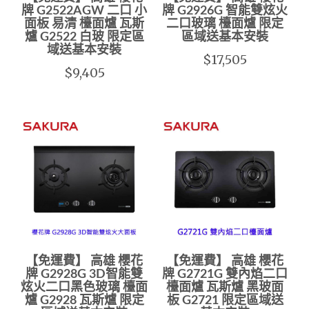
牌 G2522AGW 二口 小
牌 G2926G 智能雙炫火
面板 易清 檯面爐 瓦斯
二口玻璃 檯面爐 限定
爐 G2522 白玻 限定區
區域送基本安裝
域送基本安裝
$17,505
$9,405
【免運費】 高雄 櫻花
【免運費】 高雄 櫻花
牌 G2928G 3D智能雙
牌 G2721G 雙內焰二口
炫火二口黑色玻璃 檯面
檯面爐 瓦斯爐 黑玻面
爐 G2928 瓦斯爐 限定
板 G2721 限定區域送