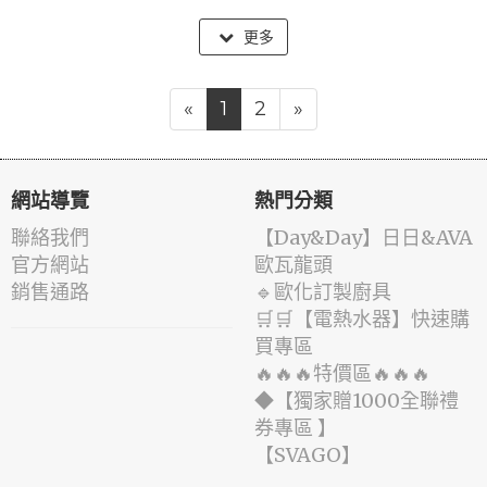
更多
«
1
2
»
網站導覽
熱門分類
聯絡我們
️【Day&Day】️日日&AVA
官方網站
歐瓦龍頭
銷售通路
🔹歐化訂製廚具
🛒🛒【電熱水器】快速購
買專區
🔥🔥🔥特價區🔥🔥🔥
◆【獨家贈1000全聯禮
券專區 】
️【SVAGO】️