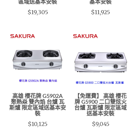
區域送基本安裝
基本安裝
$19,305
$11,925
高雄 櫻花牌 G5902A
【免運費】 高雄 櫻花
聚熱焱 雙內焰 台爐 瓦
牌 G5900 二口雙炫火
斯爐 限定區域送基本安
台爐 瓦斯爐 限定區域
裝
送基本安裝
$10,125
$9,045