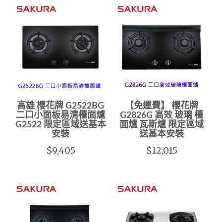
高雄 櫻花牌 G2522BG
【免運費】 櫻花牌
二口小面板易清檯面爐
G2826G 高效 玻璃 檯
G2522 限定區域送基本
面爐 瓦斯爐 限定區域
安裝
送基本安裝
$9,405
$12,015