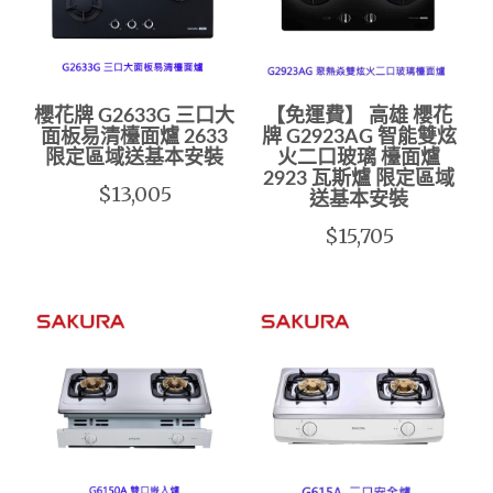
櫻花牌 G2633G 三口大
【免運費】 高雄 櫻花
面板易清檯面爐 2633
牌 G2923AG 智能雙炫
限定區域送基本安裝
火二口玻璃 檯面爐
2923 瓦斯爐 限定區域
$13,005
送基本安裝
$15,705