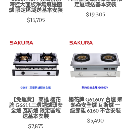
時控大面板淨無痕檯面
定區域送基本安裝
爐 限定區域送基本安裝
$19,305
$15,705
【免運費】 高雄 櫻花
櫻花牌 G6160Y 台爐 聚
牌 G6611三環銅爐頭安
熱焱安全爐 瓦斯爐 一
全爐 瓦斯爐 限定區域
級節能 6160 不含安裝
送基本安裝
$5,490
$7,875