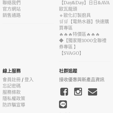
聯絡我們
️【Day&Day】️日日&AVA
官方網站
歐瓦龍頭
銷售通路
🔹歐化訂製廚具
🛒🛒【電熱水器】快速購
買專區
🔥🔥🔥特價區🔥🔥🔥
◆【獨家贈1000全聯禮
券專區 】
️【SVAGO】️
線上服務
社群追蹤
會員註冊
/
登入
接收優惠與新產品資訊
忘記密碼
服務條款
隱私權政策
防詐騙宣導