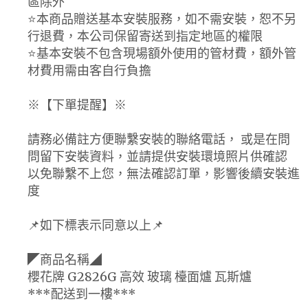
區除外
⭐️本商品贈送基本安裝服務，如不需安裝，恕不另
行退費，本公司保留寄送到指定地區的權限
⭐️基本安裝不包含現場額外使用的管材費，額外管
材費用需由客自行負擔
※【下單提醒】※
請務必備註方便聯繫安裝的聯絡電話， 或是在問
問留下安裝資料，並請提供安裝環境照片供確認
以免聯繫不上您，無法確認訂單，影響後續安裝進
度
📌如下標表示同意以上📌
◤商品名稱◢
櫻花牌 G2826G 高效 玻璃 檯面爐 瓦斯爐
***配送到一樓***