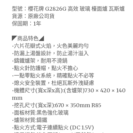
型號：櫻花牌 G2826G 高效 玻璃 檯面爐 瓦斯爐
貨源：原廠公司貨
保固期：1年
◤商品特色◢
•六片花瓣式火焰，火色美麗均勻
•防漏上湯盤設計，防止湯汁溢入
•鑄鐵爐架，耐用不滑鍋
•點火針防護帽，點火不擔心
•一點零點火系統，精確點火不必等
•熄火安全裝置，杜絕瓦斯外洩疑慮
•機體尺寸(寬x深x高):(含爐架)730 × 420 × 140
mm
•挖孔尺寸(寬x深):670 × 350mm R85
•面板材質:黑色強化玻璃
•爐架材質:鑄鐵
•點火方式:電子連續點火 (DC 1.5V)