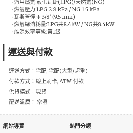
•適用燃氣:液化瓦斯(LPG)/天然氣(NG)
•燃氣壓力:LPG 2.8 kPa / NG 1.5 kPa
•瓦斯管徑:Φ 3/8' (9.5 mm)
•燃氣總消耗量:LPG共8.4kW / NG共8.4kW
•能源效率等級:第1級
運送與付款
運送方式：宅配, 宅配(大型/超重)
付款方式：線上刷卡, ATM 付款
供貨模式：現貨
配送溫層： 常溫
網站導覽
熱門分類