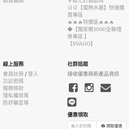
銷售通路
🔹歐化訂製廚具
🛒🛒【電熱水器】快速購
買專區
🔥🔥🔥特價區🔥🔥🔥
◆【獨家贈1000全聯禮
券專區 】
️【SVAGO】️
線上服務
社群追蹤
會員註冊
/
登入
接收優惠與新產品資訊
忘記密碼
服務條款
隱私權政策
防詐騙宣導
優惠領取
領取優惠