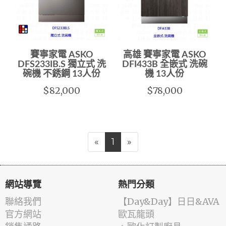
賽寧家電 ASKO
高雄 賽寧家電 ASKO
DFS233IB.S 獨立式 洗
DFI433B 全嵌式 洗碗
碗機 不銹鋼 13人份
機 13人份
$82,000
$78,000
«
1
»
網站導覽
熱門分類
聯絡我們
️【Day&Day】️日日&AVA
官方網站
歐瓦龍頭