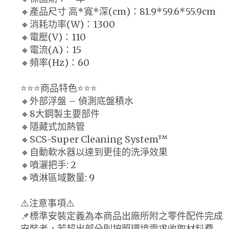
🔸產品尺寸 高*寬*深(cm)：81.9*59.6*55.9cm
🔸消耗功率(W)：1300
🔸電壓(V)：110
🔸電流(A)：15
🔸頻率(Hz)：60
⭐⭐⭐商品特色⭐⭐⭐
🔸外部浮盤 – 偵測底盤積水
🔸8大鋼製主要部件
🔸隱藏式加熱管
🔸SCS-Super Cleaning System™
🔸自動軟水器以達到更佳的洗淨效果
🔸噴灑把手: 2
🔸噴淋區域數量: 9
⚠️注意事項⚠️
📌標準安裝定義為本商品出廠所附之零件配件完成
安裝者，若超出部分則按照環境需求收取材料費