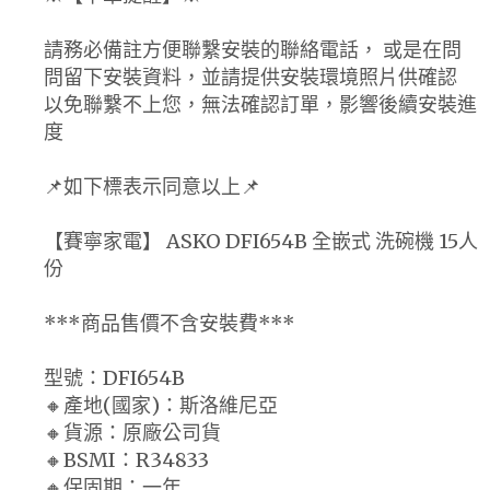
請務必備註方便聯繫安裝的聯絡電話， 或是在問
問留下安裝資料，並請提供安裝環境照片供確認
以免聯繫不上您，無法確認訂單，影響後續安裝進
度
📌如下標表示同意以上📌
【賽寧家電】 ASKO DFI654B 全嵌式 洗碗機 15人
份
***商品售價不含安裝費***
型號：DFI654B
🔸產地(國家)：斯洛維尼亞
🔸貨源：原廠公司貨
🔸BSMI：R34833
🔸保固期：一年