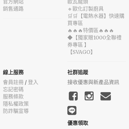
官方網站
歐瓦龍頭
銷售通路
🔹歐化訂製廚具
🛒🛒【電熱水器】快速購
買專區
🔥🔥🔥特價區🔥🔥🔥
◆【獨家贈1000全聯禮
券專區 】
️【SVAGO】️
線上服務
社群追蹤
會員註冊
/
登入
接收優惠與新產品資訊
忘記密碼
服務條款
隱私權政策
防詐騙宣導
優惠領取