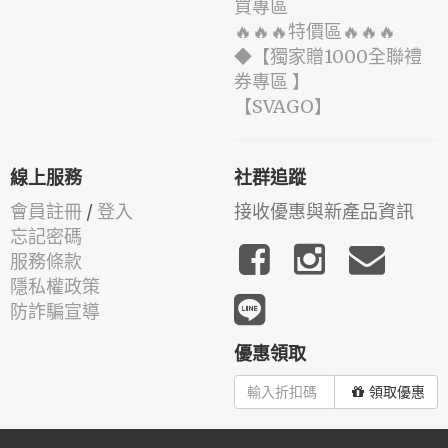
買專區
🔥🔥🔥特價區🔥🔥🔥
◆【獨家贈1000全聯禮
券專區 】
️【SVAGO】️
線上服務
社群追蹤
會員註冊
/
登入
接收優惠與新產品資訊
忘記密碼
服務條款
隱私權政策
防詐騙宣導
優惠領取
領取優惠