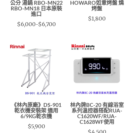
公分 湯鍋 RBO-MN22
HOWARO如意烤盤 燒
RBO-MN18 日本原裝
烤盤
進口
$1,800
$6,000-$6,700
《林內原廠》DS-901
林內牌BC-20 有線浴室
乾衣機安裝架 適用
系列溫控器搭配RUA-
6/9KG乾衣機
C1620WF/RUA-
C1628WF使用
$5,900
$4,500