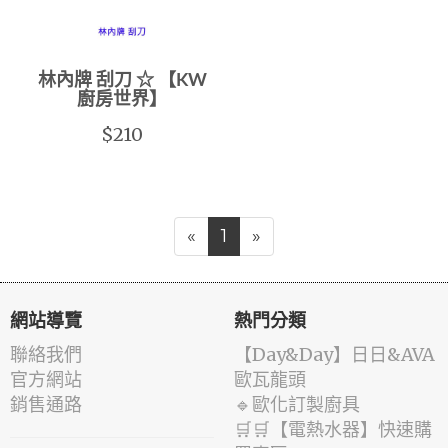
林內牌 刮刀 ☆ 【KW
廚房世界】
$210
«
1
»
網站導覽
熱門分類
聯絡我們
️【Day&Day】️日日&AVA
官方網站
歐瓦龍頭
銷售通路
🔹歐化訂製廚具
🛒🛒【電熱水器】快速購