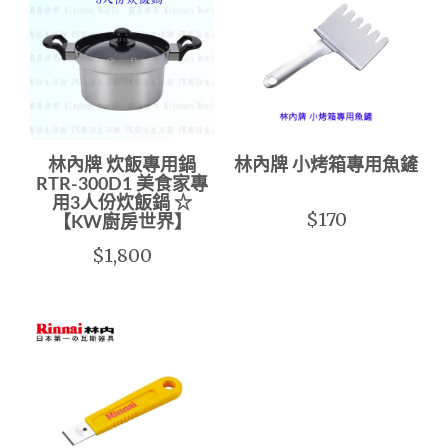
林內牌 炊飯專用鍋
林內牌 小烤箱專用魚鏟
RTR-300D1 美食家專
用3人份炊飯鍋 ☆
$170
【KW廚房世界】
$1,800