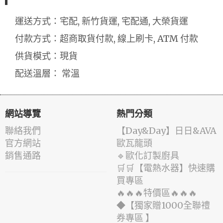
運送方式：宅配, 新竹貨運, 宅配通, 大榮貨運
付款方式：超商取貨付款, 線上刷卡, ATM 付款
供貨模式：現貨
配送溫層： 常溫
網站導覽
熱門分類
聯絡我們
️【Day&Day】️日日&AVA
官方網站
歐瓦龍頭
銷售通路
🔹歐化訂製廚具
🛒🛒【電熱水器】快速購
買專區
🔥🔥🔥特價區🔥🔥🔥
◆【獨家贈1000全聯禮
券專區 】