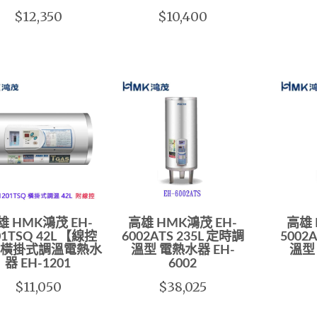
$12,350
$10,400
雄 HMK鴻茂 EH-
高雄 HMK鴻茂 EH-
高雄 
01TSQ 42L 【線控
6002ATS 235L 定時調
5002
橫掛式調溫電熱水
溫型 電熱水器 EH-
溫型
器 EH-1201
6002
$11,050
$38,025