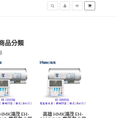
搜尋
 商品分類
器
HMK鴻茂 EH-
高雄 HMK鴻茂 EH-