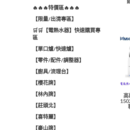
🔥🔥🔥特價區🔥🔥🔥
【限量/出清專區】
🛒🛒【電熱水器】快速購買專
區
【單口爐/快速爐】
【零件/配件/調整器】
【廚具/流理台】
【櫻花牌】
【林內牌】
高
15
【莊頭北】
【喜特麗】
【豪山牌】