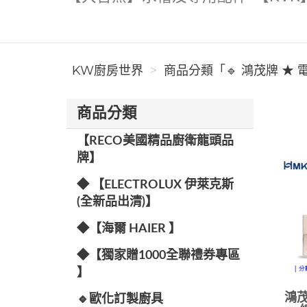
KW廚房世界
商品分類「🔹 鴻茂牌 ★ 
商品分類
【RECO美國精品廚衛龍頭品
牌】
◆ 【ELECTROLUX 伊萊克斯
(全新品出清)】
◆【海爾 HAIER 】
◆【獨家贈1000全聯禮券專區
】
鴻茂
🔹歐化訂製廚具