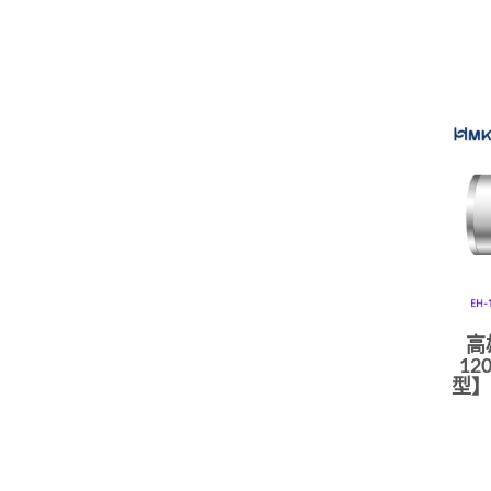
高
12
型】