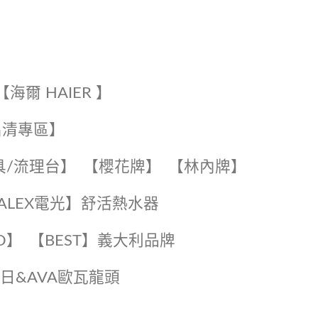
【海爾 HAIER 】
出清專區】
具/流理台】
【櫻花牌】
【林內牌】
️【ALEX電光】舒活熱水器️️
O】️
️【BEST】️義大利品牌
️日日&AVA歐瓦龍頭