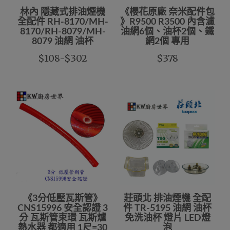
林內 隱藏式排油煙機
《櫻花原廠 奈米配件包
全配件 RH-8170/MH-
》R9500 R3500 內含濾
8170/RH-8079/MH-
油網6個、油杯2個、鐵
8079 油網 油杯
網2個 專用
$108-$302
$378
《3分低壓瓦斯管》
莊頭北 排油煙機 全配
CNS15996 安全認證 3
件 TR-5195 油網 油杯
分 瓦斯管束環 瓦斯爐
免洗油杯 燈片 LED燈
熱水器 都適用 1尺=30
泡