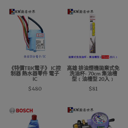
《特價TBK電子》 IC控
高雄 排油煙機拋棄式免
制器 熱水器零件 電子
洗油杯- 70cm 集油槽
IC
型﹝油槽型 20入﹞
$480
$81