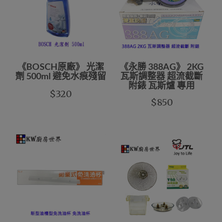
《BOSCH原廠》 光潔
《永勝 388AG》 2KG
劑 500ml 避免水痕殘留
瓦斯調整器 超流截斷
附錶 瓦斯爐 專用
$320
$850