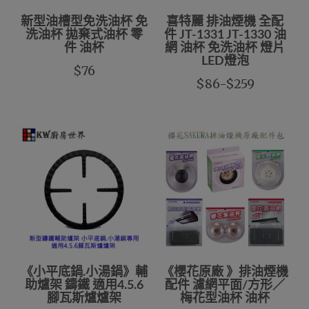
新型油槽型免洗油杯 免
喜特麗 排油煙機 全配
洗油杯 拋棄式油杯 零
件 JT-1331 JT-1330 油
件 油杯
網 油杯 免洗油杯 燈片
LED燈泡
$76
$86-$259
《小平底鍋.小湯鍋》輔
《櫻花原廠 》排油煙機
助爐架 鑄鐵 適用4.5.6
配件 濾網平面/方形／
腳瓦斯爐爐架
梅花型油杯 油杯