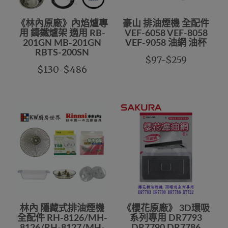
《林內原廠》內焰爐專
豪山 排油煙機 全配件
用 鑄鐵爐架 適用 RB-
VEF-6058 VEF-8058
201GN MB-201GN
VEF-9058 油網 油杯
RBTS-200SN
$97-$259
$130-$486
林內 隱藏式排油煙機
《櫻花原廠》 3D環吸
全配件 RH-8126/MH-
系列專用 DR7793