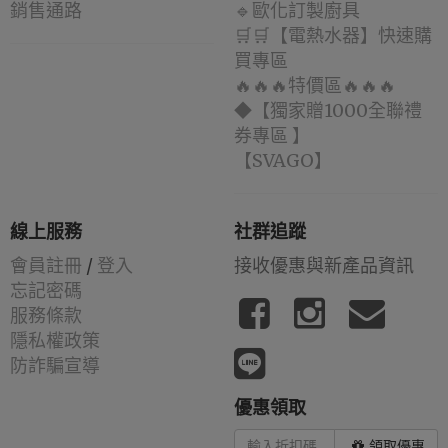
銷售通路
🔹歐化訂製廚具
🛒🛒【電熱水器】快速購
買專區
🔥🔥🔥特價區🔥🔥🔥
◆【獨家贈1000全聯禮
券專區 】
️【SVAGO】️
線上服務
社群追蹤
會員註冊
/
登入
接收優惠與新產品資訊
忘記密碼
服務條款
隱私權政策
防詐騙宣導
優惠領取
領取優惠