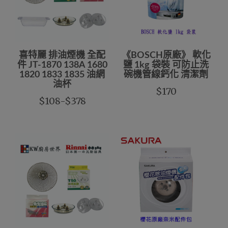
喜特麗 排油煙機 全配
《BOSCH原廠》 軟化
件 JT-1870 138A 1680
鹽 1kg 袋裝 可防止洗
1820 1833 1835 油網
碗機管線鈣化 清潔劑
油杯
$170
$108-$378