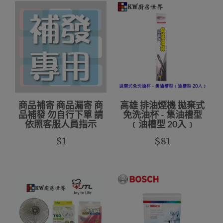
商品補寄 商品漏寄 商
高雄 排油煙機 拋棄式
品補發 勿自行下單 請
免洗油杯 - 集油槽型
依照客服人員指示
﹝油槽型 20入﹞
$1
$81