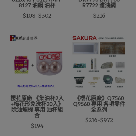
8126/RH-8127/MH-
DR7790 DR7786
8127 油網 油杯
R7722 濾油網
$108-$302
$216
櫻花原廠 《集油杯2入
《櫻花原廠》Q7560
+梅花形免洗杯20入》
Q9560 專用 各項零件
除油煙機 專用 油杯組
全系列
合
$216-$972
$194