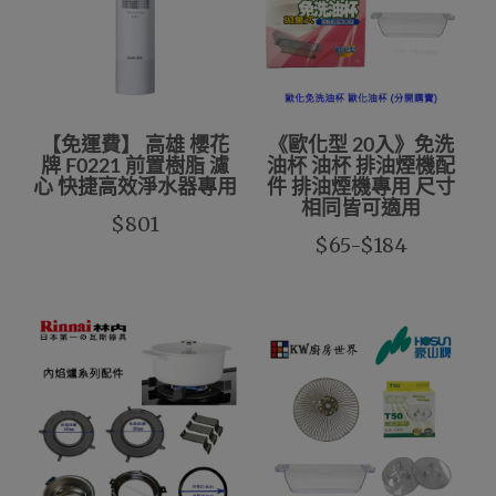
【免運費】 高雄 櫻花
《歐化型 20入》免洗
牌 F0221 前置樹脂 濾
油杯 油杯 排油煙機配
心 快捷高效淨水器專用
件 排油煙機專用 尺寸
相同皆可適用
$801
$65-$184