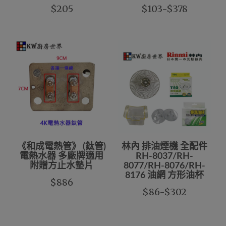
$205
$103-$378
《和成電熱管》 (鈦管)
林內 排油煙機 全配件
電熱水器 多廠牌適用
RH-8037/RH-
附贈方止水墊片
8077/RH-8076/RH-
8176 油網 方形油杯
$886
$86-$302