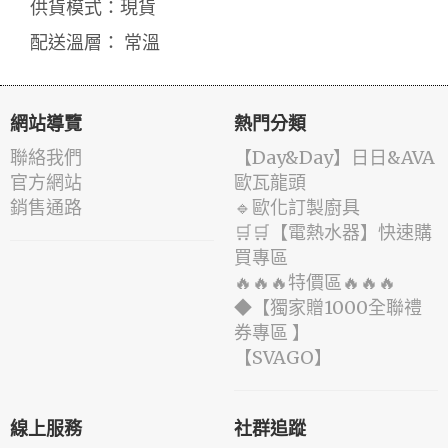
供貨模式：現貨
配送溫層： 常溫
網站導覽
熱門分類
聯絡我們
️【Day&Day】️日日&AVA
官方網站
歐瓦龍頭
銷售通路
🔹歐化訂製廚具
🛒🛒【電熱水器】快速購
買專區
🔥🔥🔥特價區🔥🔥🔥
◆【獨家贈1000全聯禮
券專區 】
️【SVAGO】️
線上服務
社群追蹤