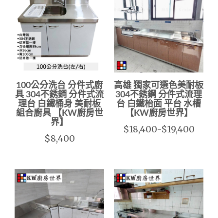
100公分洗台 分件式廚
高雄 獨家可選色美耐板
具 304不銹鋼 分件式流
304不銹鋼 分件式流理
理台 白鐵桶身 美耐板
台 白鐵枱面 平台 水槽
組合廚具 【KW廚房世
【KW廚房世界】
界】
$18,400-$19,400
$8,400