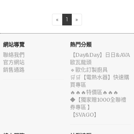
«
1
»
網站導覽
熱門分類
聯絡我們
️【Day&Day】️日日&AVA
官方網站
歐瓦龍頭
銷售通路
🔹歐化訂製廚具
🛒🛒【電熱水器】快速購
買專區
🔥🔥🔥特價區🔥🔥🔥
◆【獨家贈1000全聯禮
券專區 】
️【SVAGO】️