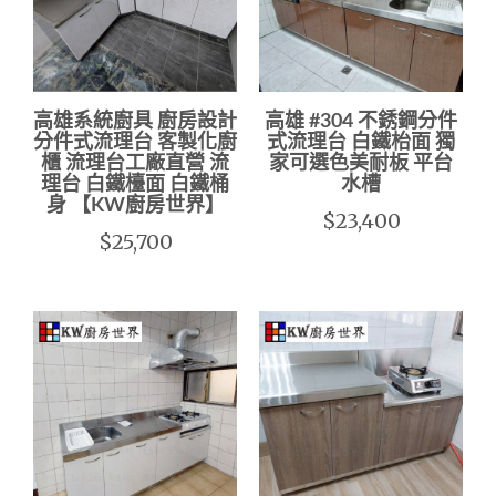
高雄系統廚具 廚房設計
高雄 #304 不銹鋼分件
分件式流理台 客製化廚
式流理台 白鐵枱面 獨
櫃 流理台工廠直營 流
家可選色美耐板 平台
理台 白鐵檯面 白鐵桶
水槽
身 【KW廚房世界】
$23,400
$25,700