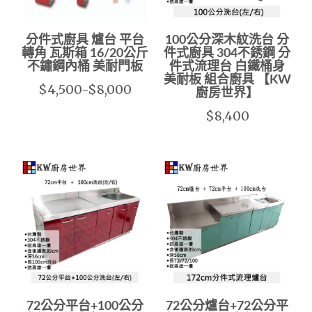
分件式廚具 爐台 平台
100公分深木紋洗台 分
轉角 瓦斯箱 16/20公斤
件式廚具 304不銹鋼 分
不鏽鋼內桶 美耐門板
件式流理台 白鐵桶身
美耐板 組合廚具 【KW
$4,500-$8,000
廚房世界】
$8,400
72公分平台+100公分
72公分爐台+72公分平