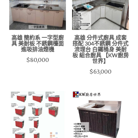
高雄 簡約系 一字型廚
高雄 分件式廚具 成套
具 美耐板 不銹鋼檯面
搭配 304不銹鋼 分件式
進吸排油煙機
流理台 白鐵桶身 美耐
板 組合廚具 【KW廚房
$80,000
世界】
$63,000