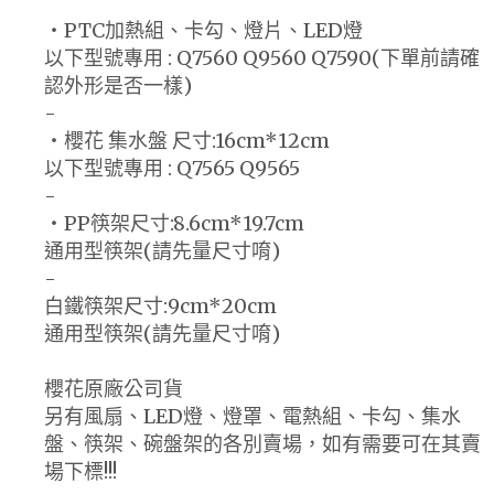
‧PTC加熱組、卡勾、燈片、LED燈
以下型號專用 : Q7560 Q9560 Q7590(下單前請確
認外形是否一樣)
-
‧櫻花 集水盤 尺寸:16cm*12cm
以下型號專用 : Q7565 Q9565
-
‧PP筷架尺寸:8.6cm*19.7cm
通用型筷架(請先量尺寸唷)
-
白鐵筷架尺寸:9cm*20cm
通用型筷架(請先量尺寸唷)
櫻花原廠公司貨
另有風扇、LED燈、燈罩、電熱組、卡勾、集水
盤、筷架、碗盤架的各別賣場，如有需要可在其賣
場下標!!!