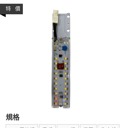
特 價
規格