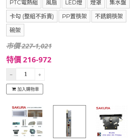
PTC電熱組
風扇
LED燈
燈罩
集水盤
卡勾 (整組不拆賣)
PP置筷架
不銹鋼筷架
碗架
市價 227-1,021
特價 216-972
加入購物車