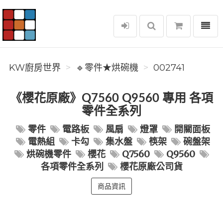
選單
KW廚房世界
KW廚房世界
🔹零件★烘碗機
002741
《櫻花原廠》Q7560 Q9560 專用 各項
零件全系列
零件
電路板
風扇
燈罩
開關面板
電熱組
卡勾
集水盤
筷架
碗盤架
烘碗機零件
櫻花
Q7560
Q9560
各項零件全系列
櫻花原廠公司貨
商品資訊