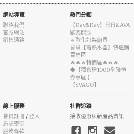
網站導覽
熱門分類
聯絡我們
️【Day&Day】️日日&AVA
官方網站
歐瓦龍頭
銷售通路
🔹歐化訂製廚具
🛒🛒【電熱水器】快速購
買專區
🔥🔥🔥特價區🔥🔥🔥
◆【獨家贈1000全聯禮
券專區 】
️【SVAGO】️
線上服務
社群追蹤
會員註冊
/
登入
接收優惠與新產品資訊
忘記密碼
服務條款