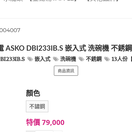
004007
 ASKO DBI233IB.S 嵌入式 洗碗機 不銹鋼
BI233IB.S
嵌入式
洗碗機
不銹鋼
13人份
商品資訊
顏色
不鏽鋼
特價 79,000