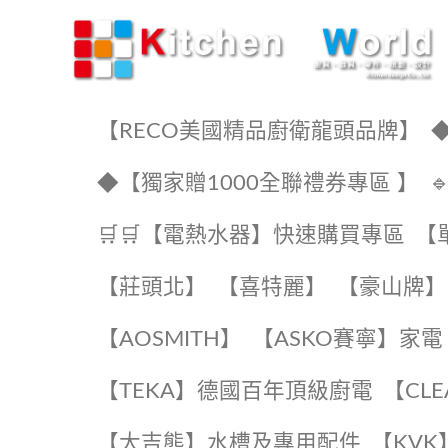
KW廚房世界
【RECO美國精品廚衛龍頭品牌】
◆
◆【獨家贈1000全聯禮券專區 】
🛒🛒【電熱水器】快速購買專區
【
【莊頭北】
【喜特麗】
【豪山牌】
【AOSMITH】
【ASKO賽寧】家電
️【TEKA】️德國百年頂級廚電
️【CL
【大吉熊】水槽及專用配件
️【KV