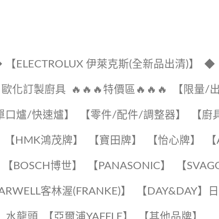
 【ELECTROLUX 伊萊克斯(全新品出清)】
◆
🔹歐化訂製廚具
🔥🔥🔥特價區🔥🔥🔥
【限量/
單口爐/快速爐】
【零件/配件/調整器】
【廚
【HMK鴻茂牌】
【寶田牌】
️【怡心牌】️
️
【BOSCH博世】
️【PANASONIC】️
️【SVAG
EARWELL客林渥(FRANKE)】️
️【DAY&DAY】
K】水龍頭️
【亞爾浦YAFFLE】
️【其他品牌】️