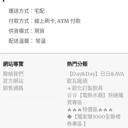
運送方式：宅配
付款方式：線上刷卡, ATM 付款
供貨模式：現貨
配送溫層： 常溫
網站導覽
熱門分類
聯絡我們
️【Day&Day】️日日&AVA
官方網站
歐瓦龍頭
銷售通路
🔹歐化訂製廚具
🛒🛒【電熱水器】快速購
買專區
🔥🔥🔥特價區🔥🔥🔥
◆【獨家贈1000全聯禮
券專區 】