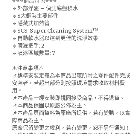
⭐⭐⭐商品特色⭐⭐⭐
🔸外部浮盤 – 偵測底盤積水
🔸8大鋼製主要部件
🔸隱藏式加熱管
🔸SCS-Super Cleaning System™
🔸自動軟水器以達到更佳的洗淨效果
🔸噴灑把手: 2
🔸噴淋區域數量: 7
⚠️注意事項⚠️
📌標準安裝定義為本商品出廠所附之零件配件完成
安裝者，若超出部分則按照環境需求收取材料費
用。
📌本產品一經安裝即視同接受商品，不得退貨。
📌本商品保固以原廠公佈為主。
📌本產品頁面資料為原廠所提供，若有變動，以實
際商品為主。
原廠保留變更之權利，若有變更，恕不另行通知！