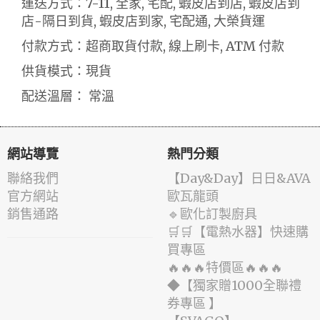
運送方式：7-11, 全家, 宅配, 蝦皮店到店, 蝦皮店到
店-隔日到貨, 蝦皮店到家, 宅配通, 大榮貨運
付款方式：超商取貨付款, 線上刷卡, ATM 付款
供貨模式：現貨
配送溫層： 常溫
網站導覽
熱門分類
聯絡我們
️【Day&Day】️日日&AVA
官方網站
歐瓦龍頭
銷售通路
🔹歐化訂製廚具
🛒🛒【電熱水器】快速購
買專區
🔥🔥🔥特價區🔥🔥🔥
◆【獨家贈1000全聯禮
券專區 】