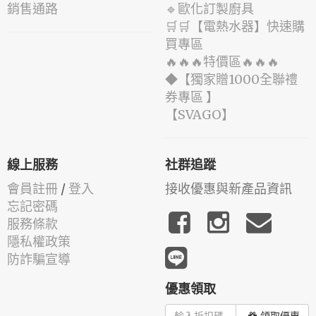
銷售通路
🔹歐化訂製廚具
🛒🛒【電熱水器】快速購
買專區
🔥🔥🔥特價區🔥🔥🔥
◆【獨家贈1000全聯禮
券專區 】
️【SVAGO】️
線上服務
社群追蹤
會員註冊
/
登入
接收優惠與新產品資訊
忘記密碼
服務條款
隱私權政策
防詐騙宣導
優惠領取