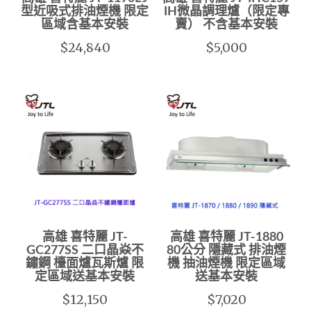
型近吸式排油煙機 限定
IH微晶調理爐（限定專
區域含基本安裝
賣） 不含基本安裝
$24,840
$5,000
高雄 喜特麗 JT-
高雄 喜特麗 JT-1880
GC277SS 二口晶焱不
80公分 隱藏式 排油煙
鏽鋼 檯面爐瓦斯爐 限
機 抽油煙機 限定區域
定區域送基本安裝
送基本安裝
$12,150
$7,020