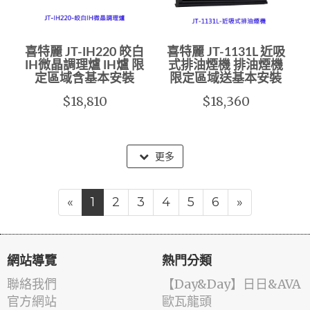
喜特麗 JT-IH220 皎白
喜特麗 JT-1131L 近吸
IH微晶調理爐 IH爐 限
式排油煙機 排油煙機
定區域含基本安裝
限定區域送基本安裝
$18,810
$18,360
更多
«
1
2
3
4
5
6
»
網站導覽
熱門分類
聯絡我們
️【Day&Day】️日日&AVA
官方網站
歐瓦龍頭