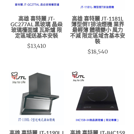
高雄 喜特麗 JT-
高雄 喜特麗 JT-1181L
GC277AL 黑玻璃 晶焱
薄型倒T排油煙機 業界
玻璃檯面爐 瓦斯爐 限
最輕薄 體積變小 風力
定區域送基本安裝
不減 限定區域含基本安
裝
$13,410
$18,540
高雄 喜特麗 JT-1190L J
高雄 喜特麗 JT-IHC159