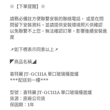
※【下單提醒】※
請務必備註方便聯繫安裝的聯絡電話， 或是在問
問留下安裝資料，並請提供安裝環境照片供確認
以免聯繫不上您，無法確認訂單，影響後續安裝進
度
📌如下標表示同意以上📌
◤商品名稱◢
喜特麗 JT-GC111A 單口玻璃檯面爐
***配送到一樓***
型號：喜特麗 JT-GC111A 單口玻璃檯面爐
貨源：原廠公司貨
保固期：1年