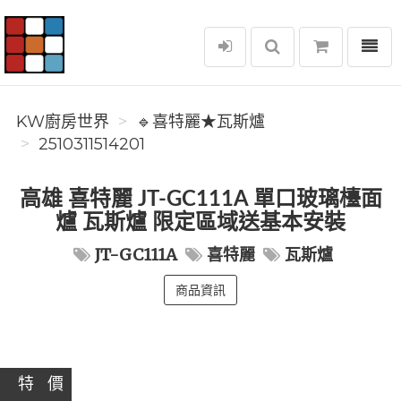
選單
KW廚房世界
KW廚房世界
🔹喜特麗★瓦斯爐
2510311514201
高雄 喜特麗 JT-GC111A 單口玻璃檯面
爐 瓦斯爐 限定區域送基本安裝
JT-GC111A
喜特麗
瓦斯爐
商品資訊
特 價