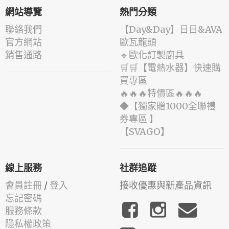
網站導覽
熱門分類
聯絡我們
️【Day&Day】️日日&AVA
官方網站
歐瓦龍頭
銷售通路
🔹歐化訂製廚具
🛒🛒【電熱水器】快速購
買專區
🔥🔥🔥特價區🔥🔥🔥
◆【獨家贈1000全聯禮
券專區 】
️【SVAGO】️
線上服務
社群追蹤
會員註冊
/
登入
接收優惠與新產品資訊
忘記密碼
服務條款
隱私權政策