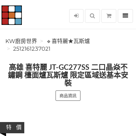
選單
KW廚房世界
KW廚房世界
🔹喜特麗★瓦斯爐
2512161237021
高雄 喜特麗 JT-GC277SS 二口晶焱不
鏽鋼 檯面爐瓦斯爐 限定區域送基本安
裝
商品資訊
特 價