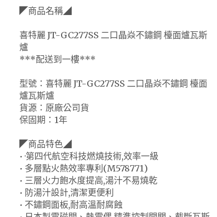
◤商品名稱◢
喜特麗 JT-GC277SS 二口晶焱不鏽鋼 檯面爐瓦斯
爐
***配送到一樓***
型號：喜特麗 JT-GC277SS 二口晶焱不鏽鋼 檯面
爐瓦斯爐
貨源：原廠公司貨
保固期：1年
◤商品特色◢
• ·第四代航空科技燃燒技術,效率一級
• 多層點火熱效率專利(M578771)
• 三層火力飽水度提高,湯汁不易燒乾
• 防湯汁設計,清潔更便利
• 不鏽鋼面板,耐高溫耐腐蝕
• 日本製電磁閥、熱電偶,精準控制開關、截斷瓦斯