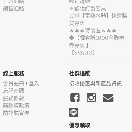
官方網站
歐瓦龍頭
銷售通路
🔹歐化訂製廚具
🛒🛒【電熱水器】快速購
買專區
🔥🔥🔥特價區🔥🔥🔥
◆【獨家贈1000全聯禮
券專區 】
️【SVAGO】️
線上服務
社群追蹤
會員註冊
/
登入
接收優惠與新產品資訊
忘記密碼
服務條款
隱私權政策
防詐騙宣導
優惠領取