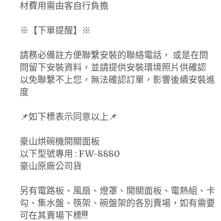
材費用需由客自行負擔
※【下單提醒】※
請務必備註方便聯繫安裝的聯絡電話， 或是在問
問留下安裝資料，並請提供安裝環境照片供確認
以免聯繫不上您，無法確認訂單，影響後續安裝進
度
📌如下標表示同意以上📌
豪山烘碗機開關面板
以下型號專用 : FW-8880
豪山原廠公司貨
另有電路板、風扇、燈罩、開關面板、電熱組、卡
勾、集水盤、筷架、碗盤架的各別賣場，如有需要
可在其賣場下標!!!