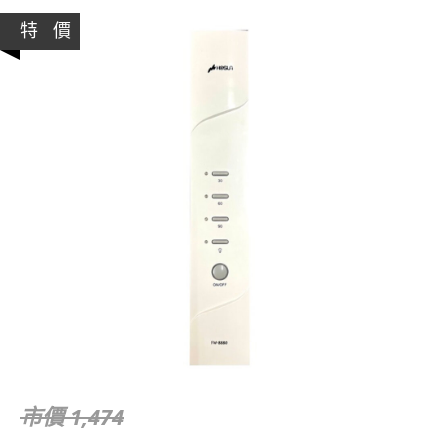
特 價
市價 1,474