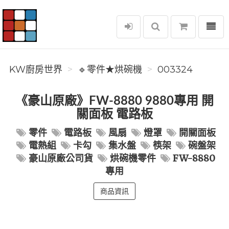
選單
KW廚房世界
KW廚房世界
🔹零件★烘碗機
003324
《豪山原廠》FW-8880 9880專用 開
關面板 電路板
零件
電路板
風扇
燈罩
開關面板
電熱組
卡勾
集水盤
筷架
碗盤架
豪山原廠公司貨
烘碗機零件
FW-8880
專用
商品資訊