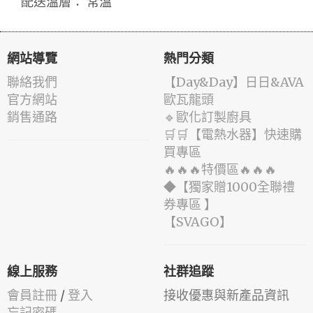
配送溫層： 常溫
網站導覽
熱門分類
聯絡我們
️【Day&Day】️日日&AVA
官方網站
歐瓦龍頭
銷售通路
🔹歐化訂製廚具
🛒🛒【電熱水器】快速購
買專區
🔥🔥🔥特價區🔥🔥🔥
◆【獨家贈1000全聯禮
券專區 】
️【SVAGO】️
線上服務
社群追蹤
會員註冊
/
登入
接收優惠與新產品資訊
忘記密碼