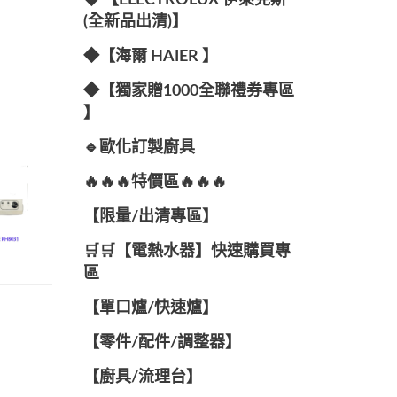
◆ 【ELECTROLUX 伊萊克斯
(全新品出清)】
◆【海爾 HAIER 】
◆【獨家贈1000全聯禮券專區
】
🔹歐化訂製廚具
🔥🔥🔥特價區🔥🔥🔥
【限量/出清專區】
🛒🛒【電熱水器】快速購買專
區
【單口爐/快速爐】
【零件/配件/調整器】
【廚具/流理台】