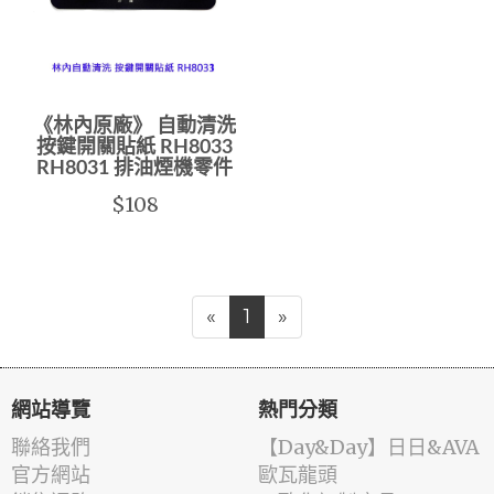
《林內原廠》 自動清洗
按鍵開關貼紙 RH8033
RH8031 排油煙機零件
$108
«
1
»
網站導覽
熱門分類
聯絡我們
️【Day&Day】️日日&AVA
官方網站
歐瓦龍頭