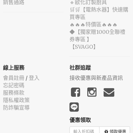
銷售通路
🔹歐化訂製廚具
🛒🛒【電熱水器】快速購
買專區
🔥🔥🔥特價區🔥🔥🔥
◆【獨家贈1000全聯禮
券專區 】
️【SVAGO】️
線上服務
社群追蹤
會員註冊
/
登入
接收優惠與新產品資訊
忘記密碼
服務條款
隱私權政策
防詐騙宣導
優惠領取
領取優惠