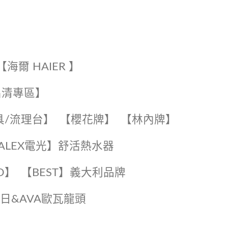
【海爾 HAIER 】
出清專區】
具/流理台】
【櫻花牌】
【林內牌】
️【ALEX電光】舒活熱水器️️
O】️
️【BEST】️義大利品牌
️日日&AVA歐瓦龍頭