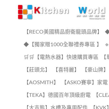
KW廚房世界
【RECO美國精品廚衛龍頭品牌】
◆
◆【獨家贈1000全聯禮券專區 】
🛒🛒【電熱水器】快速購買專區
【
【莊頭北】
【喜特麗】
【豪山牌】
【AOSMITH】
【ASKO賽寧】家電
️【TEKA】️德國百年頂級廚電
️【CL
【大吉熊】水槽及專用配件
️【KV