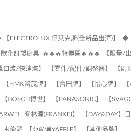
 【ELECTROLUX 伊萊克斯(全新品出清)】
◆
🔹歐化訂製廚具
🔥🔥🔥特價區🔥🔥🔥
【限量/
單口爐/快速爐】
【零件/配件/調整器】
【廚
【HMK鴻茂牌】
【寶田牌】
️【怡心牌】️
️
【BOSCH博世】
️【PANASONIC】️
️【SVAG
EARWELL客林渥(FRANKE)】️
️【DAY&DAY】
K】水龍頭️
【亞爾浦YAFFLE】
️【其他品牌】️