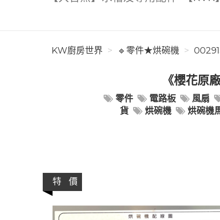
KW廚房世界
🔹零件★烘碗機
00291
《櫻花原廠
零件
電路板
風扇
貨
烘碗機
烘碗機
特 價