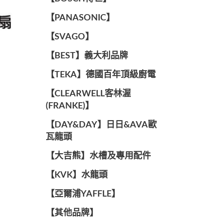
️【PANASONIC】️
️【SVAGO】️
️【BEST】️義大利品牌
️【TEKA】️德國百年頂級廚電
️【CLEARWELL客林渥
(FRANKE)】️
️【DAY&DAY】️日日&AVA歐
瓦龍頭
【大吉熊】水槽及專用配件
️【KVK】水龍頭️
【亞爾浦YAFFLE】
️【其他品牌】️