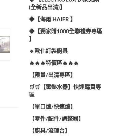
◆ 【ELECTROLUX 伊萊克斯
(全新品出清)】
◆【海爾 HAIER 】
◆【獨家贈1000全聯禮券專區
】
🔹歐化訂製廚具
🔥🔥🔥特價區🔥🔥🔥
【限量/出清專區】
🛒🛒【電熱水器】快速購買專
區
【單口爐/快速爐】
【零件/配件/調整器】
【廚具/流理台】