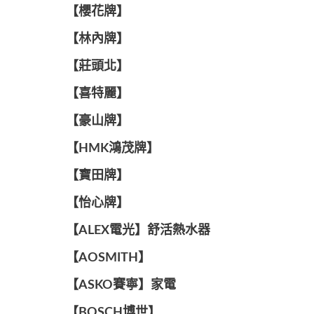
【櫻花牌】
【林內牌】
【莊頭北】
【喜特麗】
【豪山牌】
【HMK鴻茂牌】
【寶田牌】
️【怡心牌】️
️️【ALEX電光】舒活熱水器️️
【AOSMITH】
【ASKO賽寧】家電
【BOSCH博世】