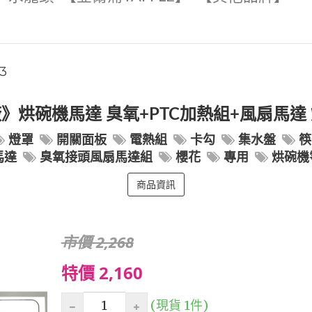
3
》烘碗機馬達 臭氧+PTC加熱組+風扇馬達
燈罩
開關面板
電熱組
卡勾
集水盤
筷
馬達
臭氧接頭風扇馬達組
櫻花
專用
烘碗機
商品資訊
市價 2,268
特價 2,160
(現貨 1件)