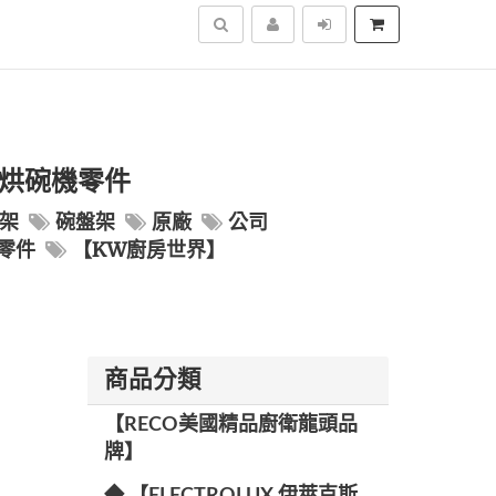
搜尋
 烘碗機零件
架
碗盤架
原廠
公司
零件
【KW廚房世界】
商品分類
【RECO美國精品廚衛龍頭品
牌】