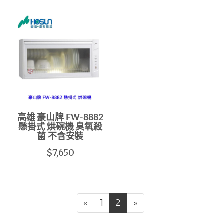
高雄 豪山牌 FW-8882
懸掛式 烘碗機 臭氧殺
菌 不含安裝
$7,650
«
1
2
»