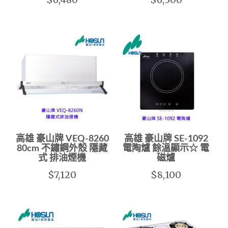
高雄 豪山牌 VEQ-8260
高雄 豪山牌 SE-1092
80cm 不鏽鋼外殼 隱藏
電陶爐 餘溫顯示☆ 電
式 排油煙機
磁爐
$7,120
$8,100