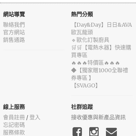
網站導覽
熱門分類
聯絡我們
️【Day&Day】️日日&AVA
官方網站
歐瓦龍頭
銷售通路
🔹歐化訂製廚具
🛒🛒【電熱水器】快速購
買專區
🔥🔥🔥特價區🔥🔥🔥
◆【獨家贈1000全聯禮
券專區 】
️【SVAGO】️
線上服務
社群追蹤
會員註冊
/
登入
接收優惠與新產品資訊
忘記密碼
服務條款