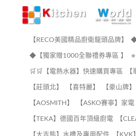
KW廚房世界
【RECO美國精品廚衛龍頭品牌】
◆
◆【獨家贈1000全聯禮券專區 】
🛒🛒【電熱水器】快速購買專區
【
【莊頭北】
【喜特麗】
【豪山牌】
【AOSMITH】
【ASKO賽寧】家電
️【TEKA】️德國百年頂級廚電
️【CL
【大吉熊】水槽及專用配件
️【KV