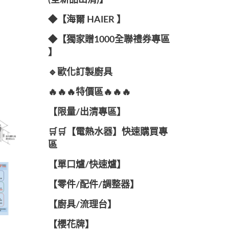
(全新品出清)】
◆【海爾 HAIER 】
◆【獨家贈1000全聯禮券專區
】
🔹歐化訂製廚具
🔥🔥🔥特價區🔥🔥🔥
【限量/出清專區】
🛒🛒【電熱水器】快速購買專
區
【單口爐/快速爐】
【零件/配件/調整器】
【廚具/流理台】
【櫻花牌】