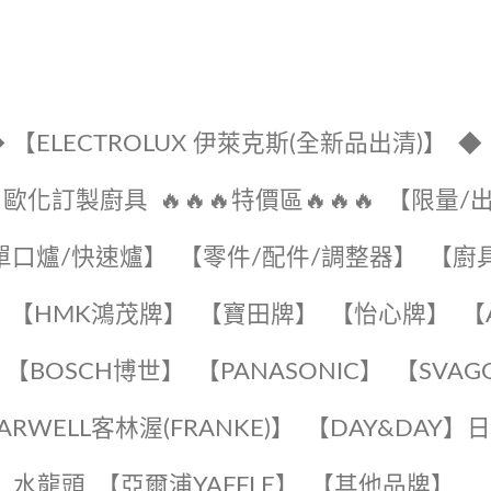
 【ELECTROLUX 伊萊克斯(全新品出清)】
◆
🔹歐化訂製廚具
🔥🔥🔥特價區🔥🔥🔥
【限量/
單口爐/快速爐】
【零件/配件/調整器】
【廚
【HMK鴻茂牌】
【寶田牌】
️【怡心牌】️
️
【BOSCH博世】
️【PANASONIC】️
️【SVAG
EARWELL客林渥(FRANKE)】️
️【DAY&DAY】
K】水龍頭️
【亞爾浦YAFFLE】
️【其他品牌】️