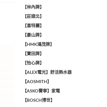
【林內牌】
【莊頭北】
【喜特麗】
【豪山牌】
【HMK鴻茂牌】
【寶田牌】
️【怡心牌】️
️️【ALEX電光】舒活熱水器️️
【AOSMITH】
【ASKO賽寧】家電
【BOSCH博世】