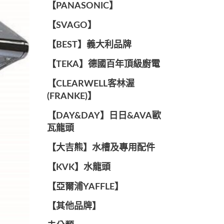
️【PANASONIC】️
️【SVAGO】️
️【BEST】️義大利品牌
️【TEKA】️德國百年頂級廚電
️【CLEARWELL客林渥
(FRANKE)】️
️【DAY&DAY】️日日&AVA歐
瓦龍頭
【大吉熊】水槽及專用配件
️【KVK】水龍頭️
【亞爾浦YAFFLE】
️【其他品牌】️