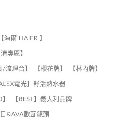
【海爾 HAIER 】
出清專區】
具/流理台】
【櫻花牌】
【林內牌】
️【ALEX電光】舒活熱水器️️
O】️
️【BEST】️義大利品牌
️日日&AVA歐瓦龍頭