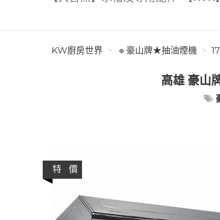
KW廚房世界
🔹豪山牌★抽油煙機
1
高雄 豪山牌 
特 價