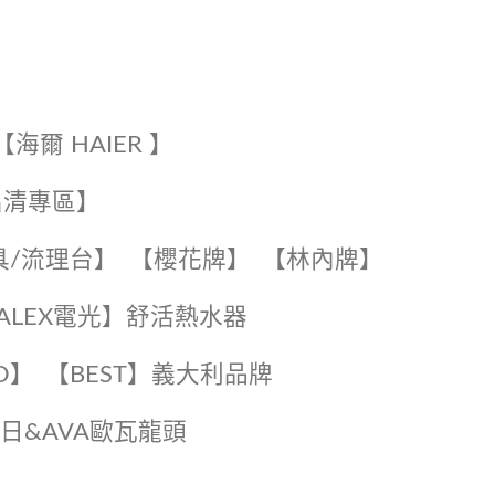
【海爾 HAIER 】
出清專區】
具/流理台】
【櫻花牌】
【林內牌】
️【ALEX電光】舒活熱水器️️
O】️
️【BEST】️義大利品牌
️日日&AVA歐瓦龍頭