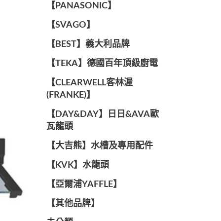
️【PANASONIC】️
️【SVAGO】️
️【BEST】️義大利品牌
️【TEKA】️德國百年頂級廚電
️【CLEARWELL客林渥
(FRANKE)】️
️【DAY&DAY】️日日&AVA歐
瓦龍頭
【大吉熊】水槽及專用配件
️【KVK】水龍頭️
【亞爾浦YAFFLE】
️【其他品牌】️