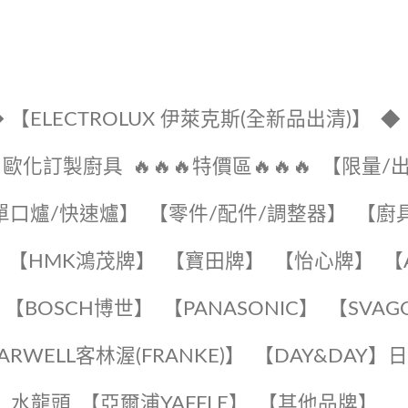
 【ELECTROLUX 伊萊克斯(全新品出清)】
◆
🔹歐化訂製廚具
🔥🔥🔥特價區🔥🔥🔥
【限量/
單口爐/快速爐】
【零件/配件/調整器】
【廚
【HMK鴻茂牌】
【寶田牌】
️【怡心牌】️
️
【BOSCH博世】
️【PANASONIC】️
️【SVAG
EARWELL客林渥(FRANKE)】️
️【DAY&DAY】
K】水龍頭️
【亞爾浦YAFFLE】
️【其他品牌】️