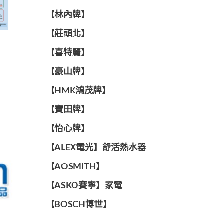
【林內牌】
【莊頭北】
【喜特麗】
【豪山牌】
【HMK鴻茂牌】
【寶田牌】
️【怡心牌】️
️️【ALEX電光】舒活熱水器️️
【AOSMITH】
【ASKO賽寧】家電
【BOSCH博世】