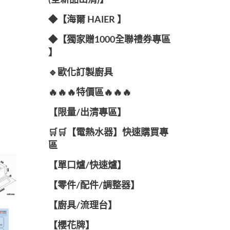
(全新品出清)】
◆【海爾 HAIER 】
◆【獨家贈1000全聯禮券專區
】
🔹歐化訂製廚具
🔥🔥🔥特價區🔥🔥🔥
【限量/出清專區】
🛒🛒【電熱水器】快速購買專
區
【單口爐/快速爐】
【零件/配件/調整器】
【廚具/流理台】
【櫻花牌】