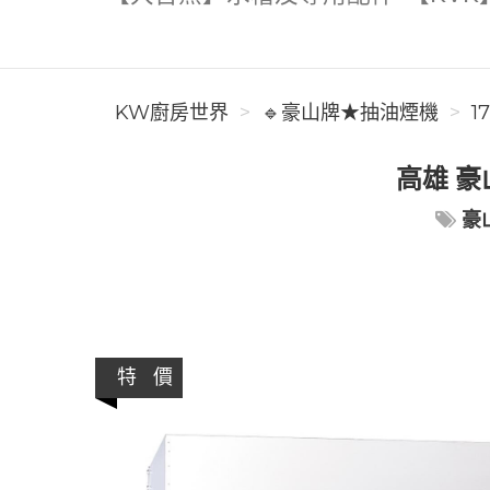
KW廚房世界
🔹豪山牌★抽油煙機
1
高雄 豪
豪
特 價