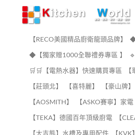
KW廚房世界
【RECO美國精品廚衛龍頭品牌】
◆
◆【獨家贈1000全聯禮券專區 】
🛒🛒【電熱水器】快速購買專區
【
【莊頭北】
【喜特麗】
【豪山牌】
【AOSMITH】
【ASKO賽寧】家電
️【TEKA】️德國百年頂級廚電
️【CL
【大吉熊】水槽及專用配件
️【KV