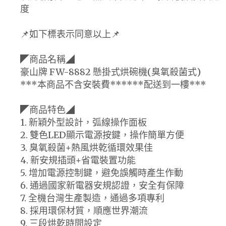
度
📌如下標表示同意以上📌
◤商品名稱◢
豪山牌 FW-8882 懸掛式烘碗機(臭氧殺菌式)
***本商品不含安裝費******配送到一樓***
◤商品特色◢
1. 新穎外型設計，弧線操作面板
2. 雙色LED顯示電源按鍵，操作簡單方便
3. 臭氧殺菌+熱風烘乾循環效果佳
4. 新安規插頭+省電裝置功能
5. 增加電源控制鍵，避免誤觸時產生作動
6. 通過國家新電器安規認證，安全有保障
7. 全機台灣生產製造，通過多項專利
8. 採用環保材質，順應世界潮流
9. 三段烘乾時間設定