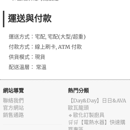
運送與付款
運送方式：宅配, 宅配(大型/超重)
付款方式：線上刷卡, ATM 付款
供貨模式：現貨
配送溫層： 常溫
網站導覽
熱門分類
聯絡我們
️【Day&Day】️日日&AVA
官方網站
歐瓦龍頭
銷售通路
🔹歐化訂製廚具
🛒🛒【電熱水器】快速購
買專區