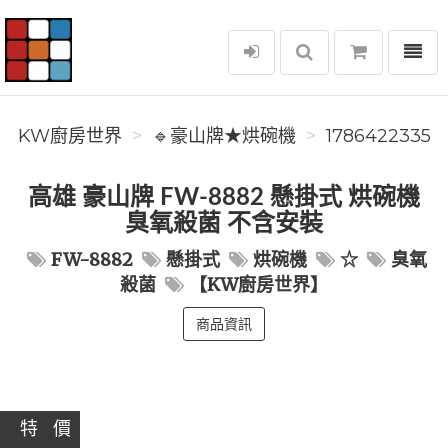
選單
KW廚房世界
KW廚房世界
🔹豪山牌★烘碗機
1786422335
高雄 豪山牌 FW-8882 懸掛式 烘碗機
臭氧殺菌 不含安裝
FW-8882
懸掛式
烘碗機
☆
臭氧
殺菌
【KW廚房世界】
商品資訊
特 價