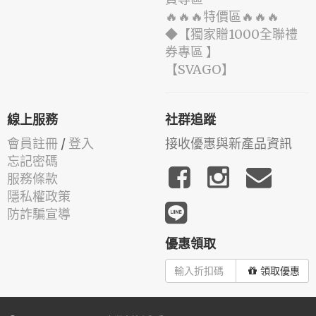
🔥🔥🔥特價區🔥🔥🔥
◆【獨家贈1000全聯禮
券專區 】
️【SVAGO】️
線上服務
社群追蹤
會員註冊
/
登入
接收優惠與新產品資訊
忘記密碼
服務條款
隱私權政策
防詐騙宣導
優惠領取
領取優惠