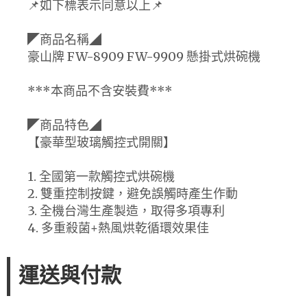
📌如下標表示同意以上📌
◤商品名稱◢
豪山牌 FW-8909 FW-9909 懸掛式烘碗機
***本商品不含安裝費***
◤商品特色◢
【豪華型玻璃觸控式開關】
1. 全國第一款觸控式烘碗機
2. 雙重控制按鍵，避免誤觸時產生作動
3. 全機台灣生產製造，取得多項專利
4. 多重殺菌+熱風烘乾循環效果佳
運送與付款