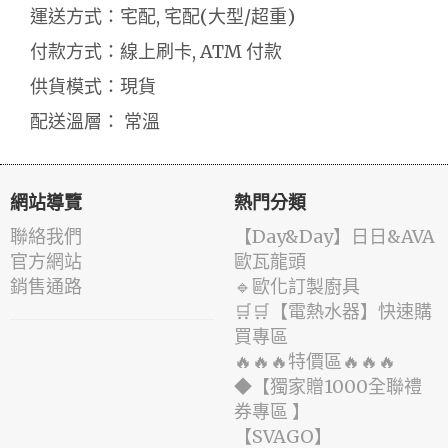
運送方式：宅配, 宅配(大型/超重)
付款方式：線上刷卡, ATM 付款
供貨模式：現貨
配送溫層： 常溫
網站導覽
熱門分類
聯絡我們
️【Day&Day】️日日&AVA
官方網站
歐瓦龍頭
銷售通路
🔹歐化訂製廚具
🛒🛒【電熱水器】快速購
買專區
🔥🔥🔥特價區🔥🔥🔥
◆【獨家贈1000全聯禮
券專區 】
️【SVAGO】️