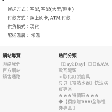
運送方式：宅配, 宅配(大型/超重)
付款方式：線上刷卡, ATM 付款
供貨模式：現貨
配送溫層： 常溫
網站導覽
熱門分類
聯絡我們
️【Day&Day】️日日&AVA
官方網站
歐瓦龍頭
銷售通路
🔹歐化訂製廚具
🛒🛒【電熱水器】快速購
買專區
🔥🔥🔥特價區🔥🔥🔥
◆【獨家贈1000全聯禮
券專區 】