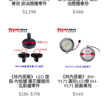
專用 排油煙機零件
油煙機專用
$1,296
$486
《林內原廠》 LED 旋
《林內原廠》 RH-
鈕 內焰爐 蓮花爐適用
9171 圓形LED燈 RH-
瓦斯爐零件
9171 原廠專用
$216-$378
$540