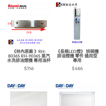
《林內原廠 》RH-
《長條LED燈》 烘碗機
8036S RH-9036S 蒸汽
排油煙機 零件 通用型
水洗排油煙機 專用油杯
專用
$756
$486