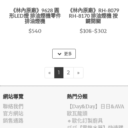
《林內原廠》9628 圓
《林內原廠》RH-8079
形LED燈 排油煙機零件
RH-8170 排油煙機 按
排油煙機
鍵開關
$540
$108-$302
更多
«
1
2
»
網站導覽
熱門分類
聯絡我們
️【Day&Day】️日日&AVA
官方網站
歐瓦龍頭
銷售通路
🔹歐化訂製廚具
🛒🛒【電熱水器】快速購