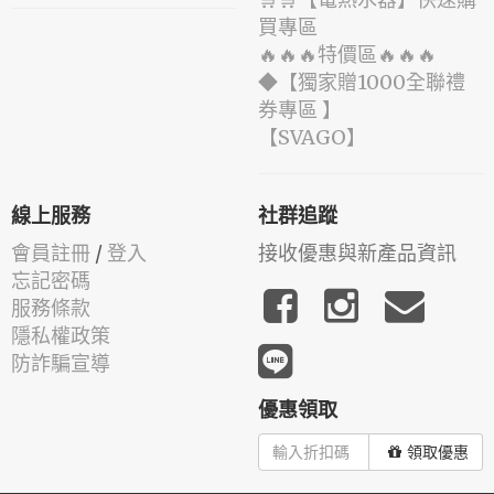
買專區
🔥🔥🔥特價區🔥🔥🔥
◆【獨家贈1000全聯禮
券專區 】
️【SVAGO】️
線上服務
社群追蹤
會員註冊
/
登入
接收優惠與新產品資訊
忘記密碼
服務條款
隱私權政策
防詐騙宣導
優惠領取
領取優惠