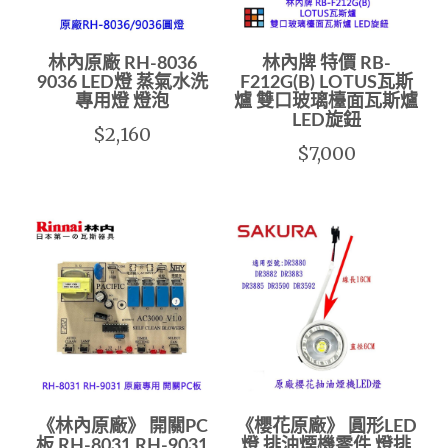
林內原廠 RH-8036
林內牌 特價 RB-
9036 LED燈 蒸氣水洗
F212G(B) LOTUS瓦斯
專用燈 燈泡
爐 雙口玻璃檯面瓦斯爐
LED旋鈕
$2,160
$7,000
《林內原廠》 開關PC
《櫻花原廠》 圓形LED
板 RH-8031 RH-9031
燈 排油煙機零件 燈排