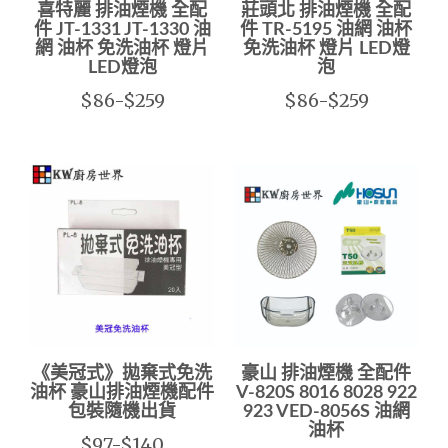
喜特麗 排油煙機 全配
莊頭北 排油煙機 全配
件 JT-1331 JT-1330 油
件 TR-5195 油網 油杯
網 油杯 免洗油杯 燈片
免洗油杯 燈片 LED燈
LED燈泡
泡
$86-$259
$86-$259
《美冠式》拋棄式免洗
豪山 排油煙機 全配件
油杯 豪山排油煙機配件
V-820S 8016 8028 922
包裝隨機出貨
923 VED-8056S 油網
油杯
$97-$140