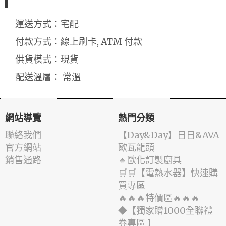
運送方式：宅配
付款方式：線上刷卡, ATM 付款
供貨模式：現貨
配送溫層： 常溫
網站導覽
熱門分類
聯絡我們
️【Day&Day】️日日&AVA
官方網站
歐瓦龍頭
銷售通路
🔹歐化訂製廚具
🛒🛒【電熱水器】快速購
買專區
🔥🔥🔥特價區🔥🔥🔥
◆【獨家贈1000全聯禮
券專區 】