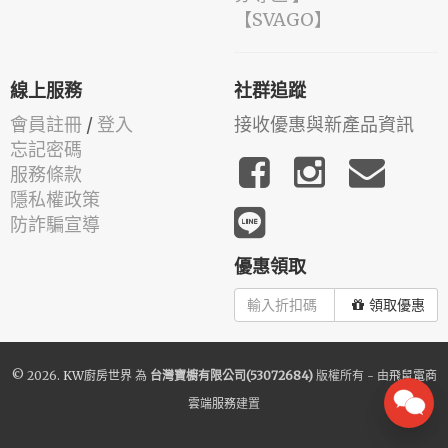
️【SVAGO】️
線上服務
社群追蹤
會員註冊
/
登入
接收優惠與新產品資訊
忘記密碼
服務條款
隱私權政策
防詐騙宣導
優惠領取
領取優惠
© 2026.
KW廚房世界
為
台灣寶櫥有限公司(53072684)
版權所有 - 由
飛鼠電商
雲端服務
建置