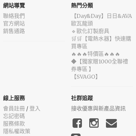
網站導覽
熱門分類
聯絡我們
️【Day&Day】️日日&AVA
官方網站
歐瓦龍頭
銷售通路
🔹歐化訂製廚具
🛒🛒【電熱水器】快速購
買專區
🔥🔥🔥特價區🔥🔥🔥
◆【獨家贈1000全聯禮
券專區 】
️【SVAGO】️
線上服務
社群追蹤
會員註冊
/
登入
接收優惠與新產品資訊
忘記密碼
服務條款
隱私權政策