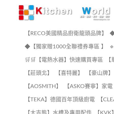
KW廚房世界
【RECO美國精品廚衛龍頭品牌】
◆
◆【獨家贈1000全聯禮券專區 】
🛒🛒【電熱水器】快速購買專區
【
【莊頭北】
【喜特麗】
【豪山牌】
【AOSMITH】
【ASKO賽寧】家電
️【TEKA】️德國百年頂級廚電
️【CL
【大吉熊】水槽及專用配件
️【KV