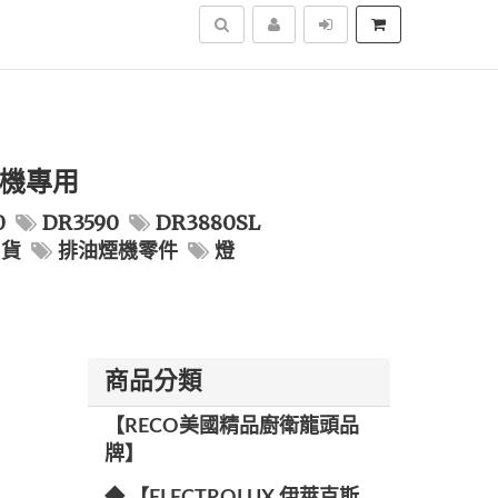
搜尋
煙機專用
0
DR3590
DR3880SL
司貨
排油煙機零件
燈
商品分類
【RECO美國精品廚衛龍頭品
牌】