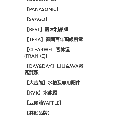
️【PANASONIC】️
️【SVAGO】️
️【BEST】️義大利品牌
️【TEKA】️德國百年頂級廚電
️【CLEARWELL客林渥
(FRANKE)】️
️【DAY&DAY】️日日&AVA歐
瓦龍頭
【大吉熊】水槽及專用配件
️【KVK】水龍頭️
【亞爾浦YAFFLE】
️【其他品牌】️