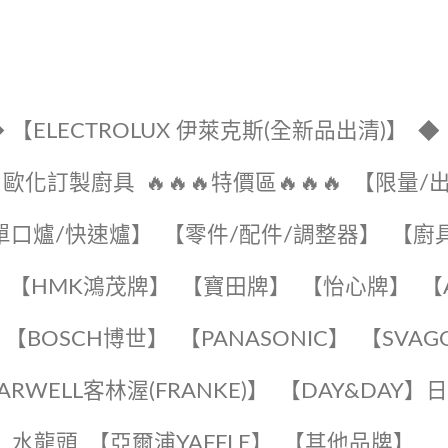
 【ELECTROLUX 伊萊克斯(全新品出清)】
◆
🔹歐化訂製廚具
🔥🔥🔥特價區🔥🔥🔥
【限量/
單口爐/快速爐】
【零件/配件/調整器】
【廚
【HMK鴻茂牌】
【寶田牌】
️【怡心牌】️
️
【BOSCH博世】
️【PANASONIC】️
️【SVAG
EARWELL客林渥(FRANKE)】️
️【DAY&DAY】
K】水龍頭️
【亞爾浦YAFFLE】
️【其他品牌】️