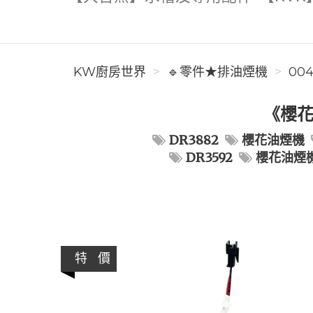
KW廚房世界
🔹零件★排油煙機
00
《櫻花
DR3882
櫻花油煙機
DR3592
櫻花油煙
特 價