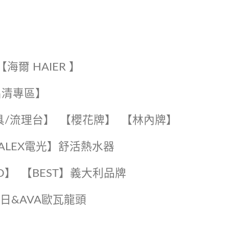
【海爾 HAIER 】
出清專區】
具/流理台】
【櫻花牌】
【林內牌】
️【ALEX電光】舒活熱水器️️
O】️
️【BEST】️義大利品牌
️日日&AVA歐瓦龍頭