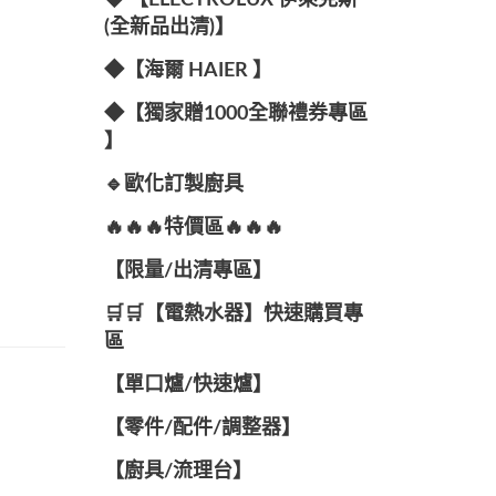
◆ 【ELECTROLUX 伊萊克斯
(全新品出清)】
◆【海爾 HAIER 】
◆【獨家贈1000全聯禮券專區
】
🔹歐化訂製廚具
🔥🔥🔥特價區🔥🔥🔥
【限量/出清專區】
🛒🛒【電熱水器】快速購買專
區
【單口爐/快速爐】
【零件/配件/調整器】
【廚具/流理台】