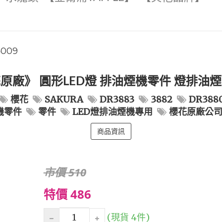
4009
原廠》 圓形LED燈 排油煙機零件 燈排油
櫻花
SAKURA
DR3883
3882
DR388
機零件
零件
LED燈排油煙機專用
櫻花原廠公
商品資訊
市價 510
特價 486
(現貨 4件)