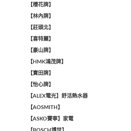
【櫻花牌】
【林內牌】
【莊頭北】
【喜特麗】
【豪山牌】
【HMK鴻茂牌】
【寶田牌】
️【怡心牌】️
️️【ALEX電光】舒活熱水器️️
【AOSMITH】
【ASKO賽寧】家電
【BOSCH博世】