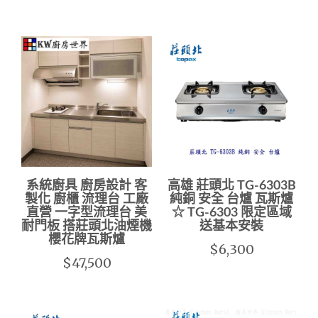
系統廚具 廚房設計 客
高雄 莊頭北 TG-6303B
製化 廚櫃 流理台 工廠
純銅 安全 台爐 瓦斯爐
直營 一字型流理台 美
☆ TG-6303 限定區域
耐門板 搭莊頭北油煙機
送基本安裝
櫻花牌瓦斯爐
$6,300
$47,500