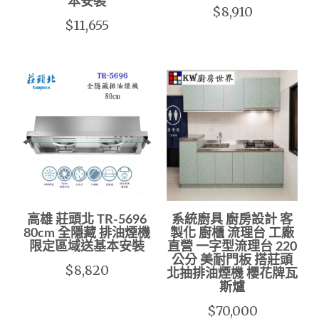
本安裝
$8,910
$11,655
高雄 莊頭北 TR-5696
系統廚具 廚房設計 客
80cm 全隱藏 排油煙機
製化 廚櫃 流理台 工廠
限定區域送基本安裝
直營 一字型流理台 220
公分 美耐門板 搭莊頭
$8,820
北抽排油煙機 櫻花牌瓦
斯爐
$70,000