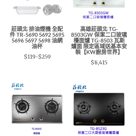
莊頭北 排油煙機 全配
高雄莊頭北 TG-
件 TR-5690 5692 5695
8503GW 保潔二口玻璃
5696 5697 5698 油網
檯面爐 TG-8503 瓦斯
油杯
爐面 限定區域送基本安
裝【KW廚房世界】
$119-$259
$8,415