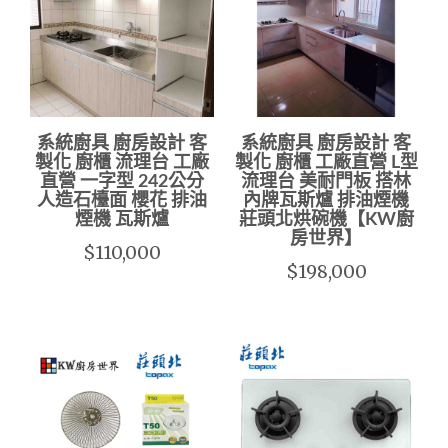
系統廚具 廚房設計 客
系統廚具 廚房設計 客
製化 廚櫃 流理台 工廠
製化 廚櫃 工廠直營 L型
直營 一字型 242公分
流理台 美耐門板 搭林
人造石檯面 櫻花 排油
內牌瓦斯爐 排油煙機
煙機 瓦斯爐
莊頭北烘碗機【KW廚
房世界】
$110,000
$198,000