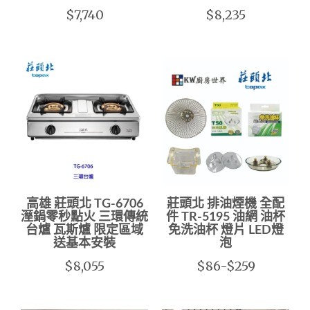
$7,740
$8,235
高雄 莊頭北 TG-6706
莊頭北 排油煙機 全配
溼鍋零秒點火 三環傳統
件 TR-5195 油網 油杯
台爐 瓦斯爐 限定區域
免洗油杯 燈片 LED燈
送基本安裝
泡
$8,055
$86-$259