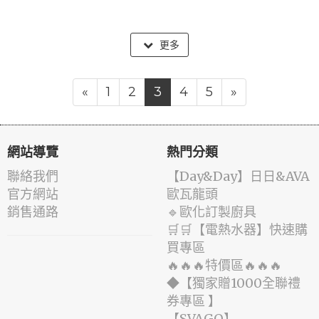
更多
«
1
2
3
4
5
»
網站導覽
熱門分類
聯絡我們
️【Day&Day】️日日&AVA
官方網站
歐瓦龍頭
銷售通路
🔹歐化訂製廚具
🛒🛒【電熱水器】快速購
買專區
🔥🔥🔥特價區🔥🔥🔥
◆【獨家贈1000全聯禮
券專區 】
️【SVAGO】️