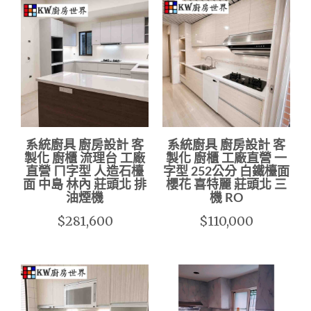
系統廚具 廚房設計 客
系統廚具 廚房設計 客
製化 廚櫃 流理台 工廠
製化 廚櫃 工廠直營 一
直營 ㄇ字型 人造石檯
字型 252公分 白鐵檯面
面 中島 林內 莊頭北 排
櫻花 喜特麗 莊頭北 三
油煙機
機 RO
$281,600
$110,000