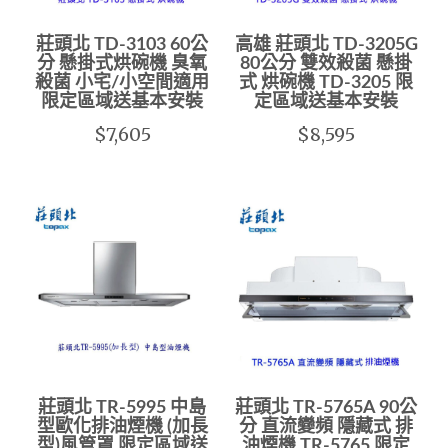
莊頭北 TD-3103 60公
高雄 莊頭北 TD-3205G
分 懸掛式烘碗機 臭氧
80公分 雙效殺菌 懸掛
殺菌 小宅/小空間適用
式 烘碗機 TD-3205 限
限定區域送基本安裝
定區域送基本安裝
$7,605
$8,595
莊頭北 TR-5995 中島
莊頭北 TR-5765A 90公
型歐化排油煙機 (加長
分 直流變頻 隱藏式 排
型)風管罩 限定區域送
油煙機 TR-5765 限定