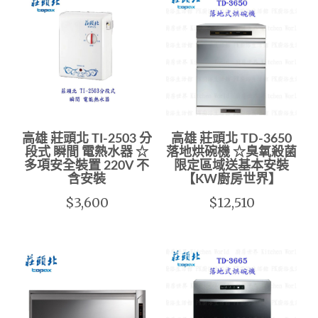
高雄 莊頭北 TI-2503 分
高雄 莊頭北 TD-3650
段式 瞬間 電熱水器 ☆
落地烘碗機 ☆臭氧殺菌
多項安全裝置 220V 不
限定區域送基本安裝
含安裝
【KW廚房世界】
$3,600
$12,510