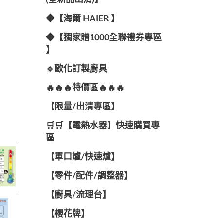
(全新品出清)】
◆【海爾 HAIER 】
◆【獨家贈1000全聯禮券專區
】
🔹歐化訂製廚具
🔥🔥🔥特價區🔥🔥🔥
【限量/出清專區】
🛒🛒【電熱水器】快速購買專
區
【單口爐/快速爐】
【零件/配件/調整器】
【廚具/流理台】
【櫻花牌】