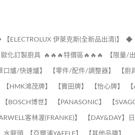
 【ELECTROLUX 伊萊克斯(全新品出清)】
◆
🔹歐化訂製廚具
🔥🔥🔥特價區🔥🔥🔥
【限量/
單口爐/快速爐】
【零件/配件/調整器】
【廚
【HMK鴻茂牌】
【寶田牌】
️【怡心牌】️
️
【BOSCH博世】
️【PANASONIC】️
️【SVAG
EARWELL客林渥(FRANKE)】️
️【DAY&DAY】
K】水龍頭️
【亞爾浦YAFFLE】
️【其他品牌】️