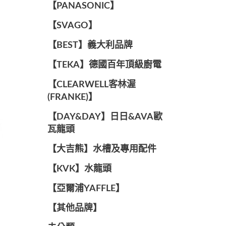
️【PANASONIC】️
️【SVAGO】️
️【BEST】️義大利品牌
️【TEKA】️德國百年頂級廚電
️【CLEARWELL客林渥
(FRANKE)】️
️【DAY&DAY】️日日&AVA歐
瓦龍頭
【大吉熊】水槽及專用配件
️【KVK】水龍頭️
【亞爾浦YAFFLE】
️【其他品牌】️