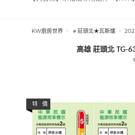
KW廚房世界
🔹莊頭北★瓦斯爐
202
高雄 莊頭北 TG-6
特 價