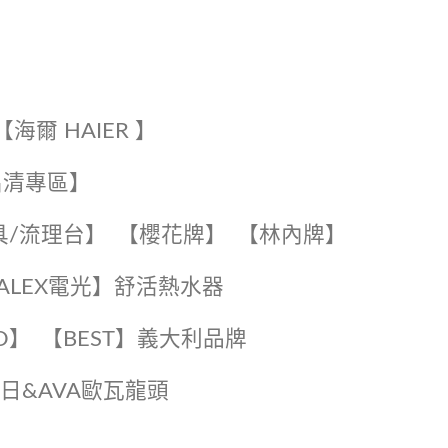
【海爾 HAIER 】
出清專區】
具/流理台】
【櫻花牌】
【林內牌】
️【ALEX電光】舒活熱水器️️
O】️
️【BEST】️義大利品牌
️日日&AVA歐瓦龍頭