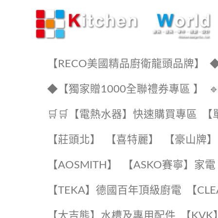
KW廚房世界
【RECO美國精品廚衛龍頭品牌】
◆
◆【獨家贈1000全聯禮券專區 】
🛒🛒【電熱水器】快速購買專區
【
【莊頭北】
【喜特麗】
【豪山牌】
【AOSMITH】
【ASKO賽寧】家電
️【TEKA】️德國百年頂級廚電
️【CL
【大吉熊】水槽及專用配件
️【KV