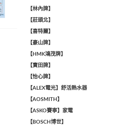
【林內牌】
【莊頭北】
【喜特麗】
【豪山牌】
【HMK鴻茂牌】
【寶田牌】
️【怡心牌】️
️️【ALEX電光】舒活熱水器️️
【AOSMITH】
【ASKO賽寧】家電
【BOSCH博世】