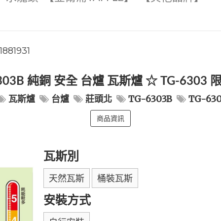
1881931
303B 純銅 安全 台爐 瓦斯爐 ☆ TG-63
瓦斯爐
台爐
莊頭北
TG-6303B
TG-63
商品資訊
瓦斯別
天然瓦斯
桶裝瓦斯
安裝方式