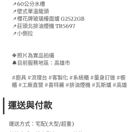
📌60公分水槽
📌壁式單溫龍頭
📌櫻花牌玻璃檯面爐 G2522GB
📌莊頭北排油煙機 TR5697
📌小側拉
🔶照片為實品拍攝
🔔目前服務地區：高雄市
#廚具 #流理台 #客製化 #系統櫃 #量身訂做 #櫥
櫃 #工廠直營 #喜特麗 #排油煙機 #瓦斯爐 #高雄
運送與付款
運送方式：宅配(大型/超重)