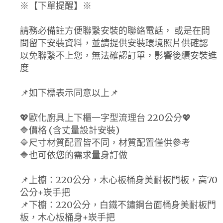
※【下單提醒】※
請務必備註方便聯繫安裝的聯絡電話， 或是在問
問留下安裝資料，並請提供安裝環境照片供確認
以免聯繫不上您，無法確認訂單，影響後續安裝進
度
📌如下標表示同意以上📌
💖歐化廚具上下櫃一字型流理台 220公分💖
🔷價格 (含丈量設計安裝)
🔷尺寸材質配置皆不同，材質配置僅供參考
🔷也可依您的需求量身訂做
📌上櫥：220公分，木心板桶身美耐板門板，高70
公分+崁手把
📌下櫥：220公分，白鐵不鏽鋼台面桶身美耐板門
板，木心板桶身+崁手把