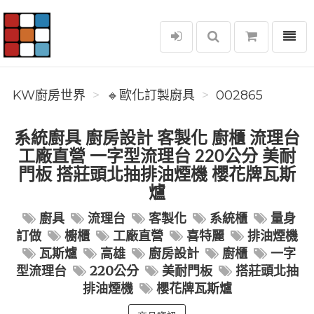
選單
KW廚房世界
KW廚房世界
🔹歐化訂製廚具
002865
系統廚具 廚房設計 客製化 廚櫃 流理台
工廠直營 一字型流理台 220公分 美耐
門板 搭莊頭北抽排油煙機 櫻花牌瓦斯
爐
廚具
流理台
客製化
系統櫃
量身
訂做
櫥櫃
工廠直營
喜特麗
排油煙機
瓦斯爐
高雄
廚房設計
廚櫃
一字
型流理台
220公分
美耐門板
搭莊頭北抽
排油煙機
櫻花牌瓦斯爐