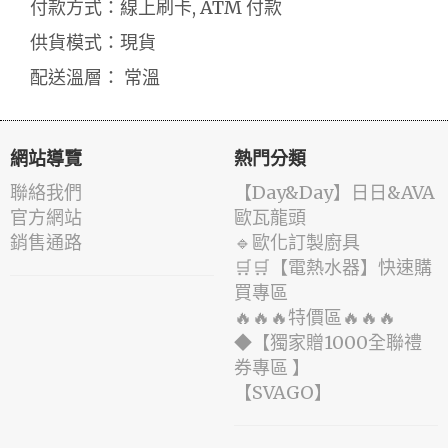
付款方式：線上刷卡, ATM 付款
供貨模式：現貨
配送溫層： 常溫
網站導覽
熱門分類
聯絡我們
️【Day&Day】️日日&AVA
官方網站
歐瓦龍頭
銷售通路
🔹歐化訂製廚具
🛒🛒【電熱水器】快速購
買專區
🔥🔥🔥特價區🔥🔥🔥
◆【獨家贈1000全聯禮
券專區 】
️【SVAGO】️