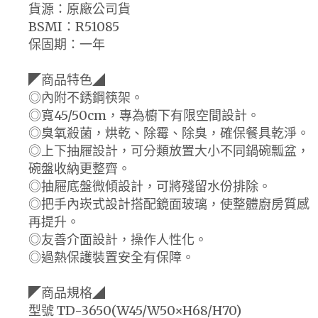
貨源：原廠公司貨
BSMI：R51085
保固期：一年
◤商品特色◢
◎內附不銹鋼筷架。
◎寬45/50cm，專為櫥下有限空間設計。
◎臭氧殺菌，烘乾、除霉、除臭，確保餐具乾淨。
◎上下抽屜設計，可分類放置大小不同鍋碗瓢盆，
碗盤收納更整齊。
◎抽屜底盤微傾設計，可將殘留水份排除。
◎把手內崁式設計搭配鏡面玻璃，使整體廚房質感
再提升。
◎友善介面設計，操作人性化。
◎過熱保護裝置安全有保障。
◤商品規格◢
型號 TD-3650(W45/W50×H68/H70)