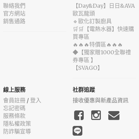
聯絡我們
️【Day&Day】️日日&AVA
官方網站
歐瓦龍頭
銷售通路
🔹歐化訂製廚具
🛒🛒【電熱水器】快速購
買專區
🔥🔥🔥特價區🔥🔥🔥
◆【獨家贈1000全聯禮
券專區 】
️【SVAGO】️
線上服務
社群追蹤
會員註冊
/
登入
接收優惠與新產品資訊
忘記密碼
服務條款
隱私權政策
防詐騙宣導