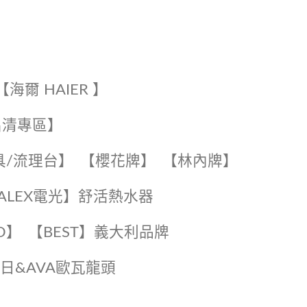
【海爾 HAIER 】
出清專區】
具/流理台】
【櫻花牌】
【林內牌】
️【ALEX電光】舒活熱水器️️
O】️
️【BEST】️義大利品牌
️日日&AVA歐瓦龍頭