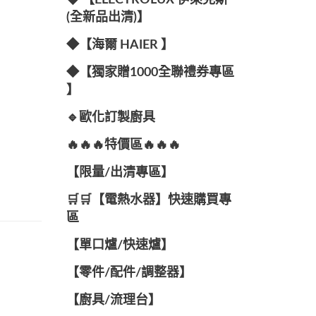
◆ 【ELECTROLUX 伊萊克斯
(全新品出清)】
◆【海爾 HAIER 】
◆【獨家贈1000全聯禮券專區
】
🔹歐化訂製廚具
🔥🔥🔥特價區🔥🔥🔥
【限量/出清專區】
🛒🛒【電熱水器】快速購買專
區
【單口爐/快速爐】
【零件/配件/調整器】
【廚具/流理台】