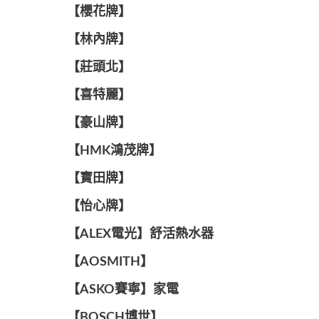
【櫻花牌】
【林內牌】
【莊頭北】
【喜特麗】
【豪山牌】
【HMK鴻茂牌】
【寶田牌】
️【怡心牌】️
️️【ALEX電光】舒活熱水器️️
【AOSMITH】
【ASKO賽寧】家電
【BOSCH博世】