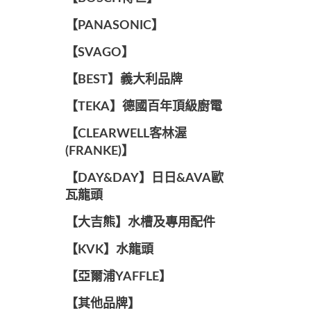
️【PANASONIC】️
️【SVAGO】️
️【BEST】️義大利品牌
️【TEKA】️德國百年頂級廚電
️【CLEARWELL客林渥
(FRANKE)】️
️【DAY&DAY】️日日&AVA歐
瓦龍頭
【大吉熊】水槽及專用配件
️【KVK】水龍頭️
【亞爾浦YAFFLE】
️【其他品牌】️