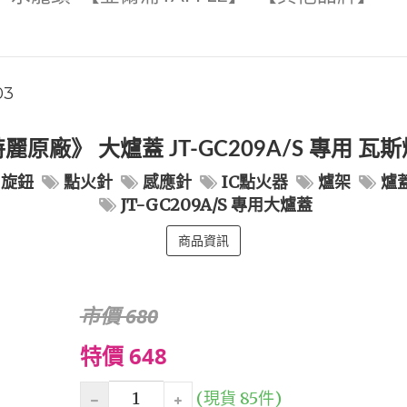
03
麗原廠》 大爐蓋 JT-GC209A/S 專用 瓦
旋鈕
點火針
感應針
IC點火器
爐架
爐
JT-GC209A/S 專用大爐蓋
商品資訊
市價 680
特價 648
(現貨 85件)