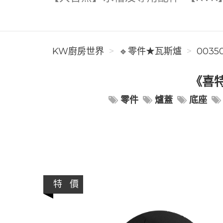
KW廚房世界
🔹零件★瓦斯爐
0035
《喜特
零件
爐蓋
底座
特 價