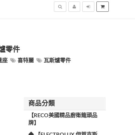
搜尋
斯爐零件
蓋座
喜特麗
瓦斯爐零件
商品分類
【RECO美國精品廚衛龍頭品
牌】