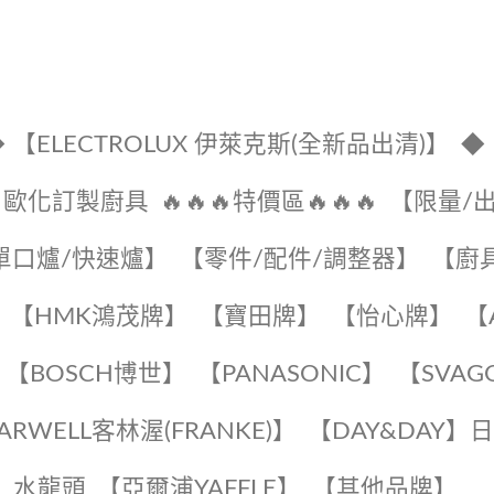
 【ELECTROLUX 伊萊克斯(全新品出清)】
◆
🔹歐化訂製廚具
🔥🔥🔥特價區🔥🔥🔥
【限量/
單口爐/快速爐】
【零件/配件/調整器】
【廚
【HMK鴻茂牌】
【寶田牌】
️【怡心牌】️
️
【BOSCH博世】
️【PANASONIC】️
️【SVAG
EARWELL客林渥(FRANKE)】️
️【DAY&DAY】
K】水龍頭️
【亞爾浦YAFFLE】
️【其他品牌】️