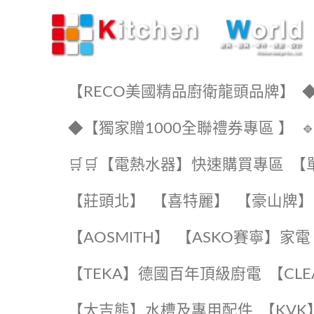
KW廚房世界
【RECO美國精品廚衛龍頭品牌】
◆
◆【獨家贈1000全聯禮券專區 】
🛒🛒【電熱水器】快速購買專區
【
【莊頭北】
【喜特麗】
【豪山牌】
【AOSMITH】
【ASKO賽寧】家電
️【TEKA】️德國百年頂級廚電
️【CL
【大吉熊】水槽及專用配件
️【KV