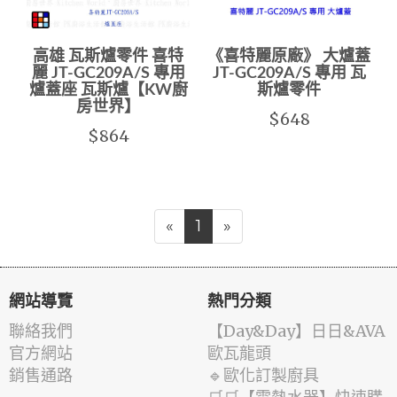
高雄 瓦斯爐零件 喜特
《喜特麗原廠》 大爐蓋
麗 JT-GC209A/S 專用
JT-GC209A/S 專用 瓦
爐蓋座 瓦斯爐【KW廚
斯爐零件
房世界】
$648
$864
«
1
»
網站導覽
熱門分類
聯絡我們
️【Day&Day】️日日&AVA
官方網站
歐瓦龍頭
銷售通路
🔹歐化訂製廚具