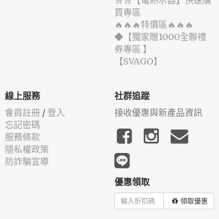
🛒🛒【電熱水器】快速購
買專區
🔥🔥🔥特價區🔥🔥🔥
◆【獨家贈1000全聯禮
券專區 】
️【SVAGO】️
線上服務
社群追蹤
會員註冊
/
登入
接收優惠與新產品資訊
忘記密碼
服務條款
隱私權政策
防詐騙宣導
優惠領取
領取優惠