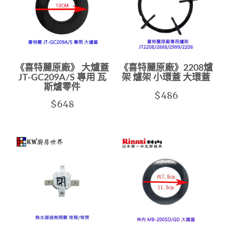
《喜特麗原廠》 大爐蓋
《喜特麗原廠》2208爐
JT-GC209A/S 專用 瓦
架 爐架 小環蓋 大環蓋
斯爐零件
$486
$648