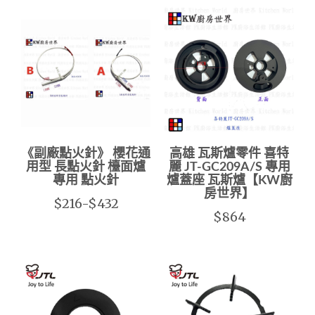
《副廠點火針》 櫻花通
高雄 瓦斯爐零件 喜特
用型 長點火針 檯面爐
麗 JT-GC209A/S 專用
專用 點火針
爐蓋座 瓦斯爐【KW廚
房世界】
$216-$432
$864