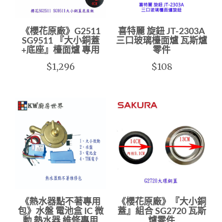
《櫻花原廠》G2511
喜特麗 旋鈕 JT-2303A
SG9511 『大小銅蓋
三口玻璃檯面爐 瓦斯爐
+底座』檯面爐 專用
零件
$1,296
$108
《熱水器點不著專用
《櫻花原廠》『大小銅
包》水盤 電池盒 IC 微
蓋』組合 SG2720 瓦斯
動 熱水器 維修專用
爐零件