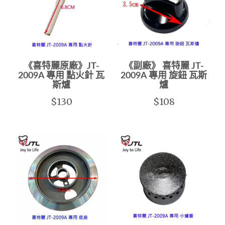
《喜特麗原廠》JT-
《副廠》 喜特麗 JT-
2009A 專用 點火針 瓦
2009A 專用 旋鈕 瓦斯
斯爐
爐
$130
$108