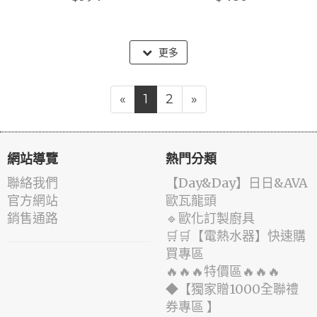
更多
«
1
2
»
網站導覽
熱門分類
聯絡我們
️【Day&Day】️日日&AVA
官方網站
歐瓦龍頭
銷售通路
🔹歐化訂製廚具
🛒🛒【電熱水器】快速購
買專區
🔥🔥🔥特價區🔥🔥🔥
◆【獨家贈1000全聯禮
券專區 】