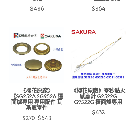
$486
$864
《櫻花原廠》
《櫻花原廠》零秒點火
《SG252A SG952A 檯
感應針 G2522G
面爐專用 專用配件 瓦
G9522G 檯面爐專用
斯爐零件
$432
$270-$648