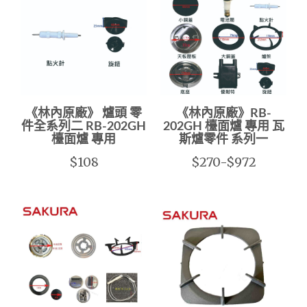
《林內原廠》 爐頭 零
《林內原廠》RB-
件全系列二 RB-202GH
202GH 檯面爐 專用 瓦
檯面爐 專用
斯爐零件 系列一
$108
$270-$972