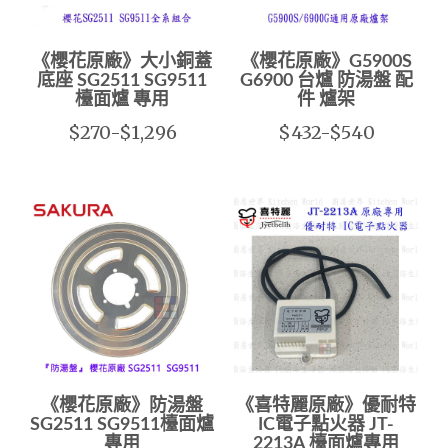
《櫻花原廠》大小銅蓋
《櫻花原廠》G5900S
底座 SG2511 SG9511
G6900 台爐 防湯盤 配
檯面爐 專用
件 爐架
$270-$1,296
$432-$540
《櫻花原廠》防湯盤
《喜特麗原廠》優耐特
SG2511 SG9511檯面爐
IC電子點火器 JT-
專用
2213A 檯面爐專用