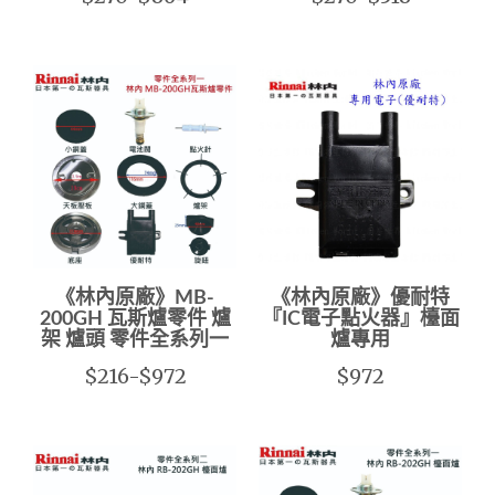
《林內原廠》MB-
《林內原廠》優耐特
200GH 瓦斯爐零件 爐
『IC電子點火器』檯面
架 爐頭 零件全系列一
爐專用
$216-$972
$972