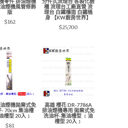
機零件 排油煙機
分件式流理台 客製化廚
排油煙機風管修飾
櫃 流理台工廠直營 流
版
理台 白鐵檯面 白鐵桶
身 【KW廚房世界】
$162
$25,700
排油煙機拋棄式免
高雄 櫻花 DR-7786A
- 70cm 集油槽
排油煙機專用 拋棄式免
油槽型 20入﹞
洗油杯-集油槽型 ﹝油
槽型 20入﹞
$81