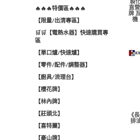
製化
直營
🔥🔥🔥特價區🔥🔥🔥
牌 
機
【限量/出清專區】
🛒🛒【電熱水器】快速購買專
區
【單口爐/快速爐】
【零件/配件/調整器】
【廚具/流理台】
【櫻花牌】
【林內牌】
【莊頭北】
《長
排油
【喜特麗】
【豪山牌】