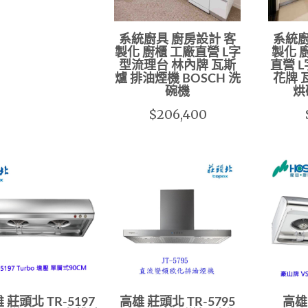
系統廚具 廚房設計 客
系統廚
製化 廚櫃 工廠直營 L字
製化 
型流理台 林內牌 瓦斯
直營 
爐 排油煙機 BOSCH 洗
花牌 
碗機
烘
$206,400
 莊頭北 TR-5197
高雄 莊頭北 TR-5795
高雄