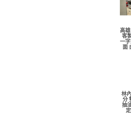
高雄
客製
一字
面
林內
分
抽油
定