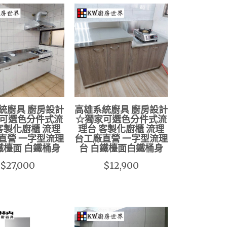
統廚具 廚房設計
高雄系統廚具 廚房設計
可選色分件式流
☆獨家可選色分件式流
客製化廚櫃 流理
理台 客製化廚櫃 流理
直營 一字型流理
台工廠直營 一字型流理
鐵檯面 白鐵桶身
台 白鐵檯面白鐵桶身
$27,000
$12,900