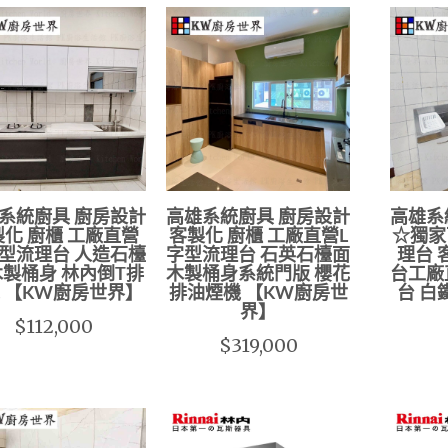
系統廚具 廚房設計
高雄系統廚具 廚房設計
高雄系
化 廚櫃 工廠直營
客製化 廚櫃 工廠直營L
☆獨家
型流理台 人造石檯
字型流理台 石英石檯面
理台 
木製桶身 林內倒T排
木製桶身系統門版 櫻花
台工廠
 【KW廚房世界】
排油煙機 【KW廚房世
台 白
界】
$112,000
$319,000