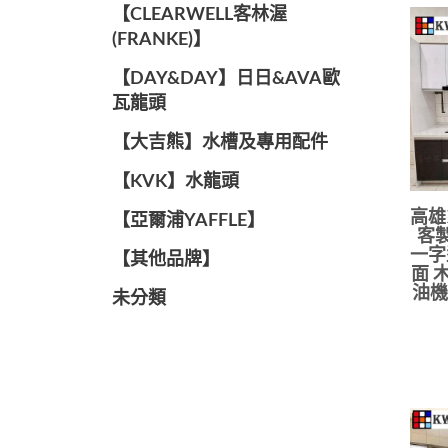
️【CLEARWELL客林渥
(FRANKE)】️
️【DAY&DAY】️日日&AVA歐
瓦龍頭
【大吉熊】水槽及專用配件
️【KVK】水龍頭️
高雄
【亞爾浦YAFFLE】
客製
一字
️【其他品牌】️
面 
油機
未分類