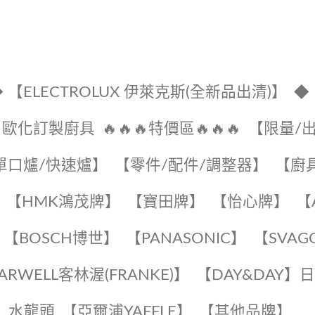
 【ELECTROLUX 伊萊克斯(全新品出清)】
◆
🔹歐化訂製廚具
🔥🔥🔥特價區🔥🔥🔥
【限量/
單口爐/快速爐】
【零件/配件/調整器】
【廚
【HMK鴻茂牌】
【寶田牌】
️【怡心牌】️
️
【BOSCH博世】
️【PANASONIC】️
️【SVAG
EARWELL客林渥(FRANKE)】️
️【DAY&DAY】
K】水龍頭️
【亞爾浦YAFFLE】
️【其他品牌】️