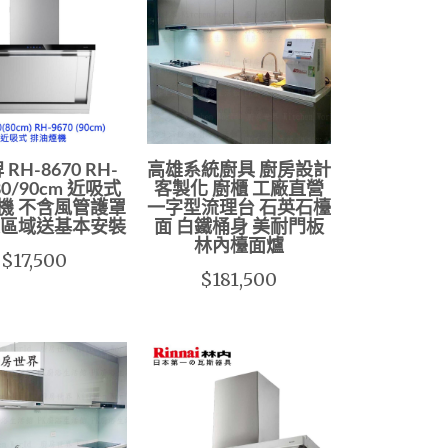
RH-8670 RH-
高雄系統廚具 廚房設計
 80/90cm 近吸式
客製化 廚櫃 工廠直營
機 不含風管護罩
一字型流理台 石英石檯
定區域送基本安裝
面 白鐵桶身 美耐門板
林內檯面爐
$17,500
$181,500