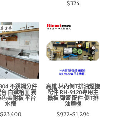
$324
#304 不銹鋼分件
高雄 林內倒T排油煙機
台 白鐵枱面 獨
配件 RH-9120專用主
選色美耐板 平台
機板 彈簧 配件 倒T排
水槽
油煙機
$23,400
$972-$1,296