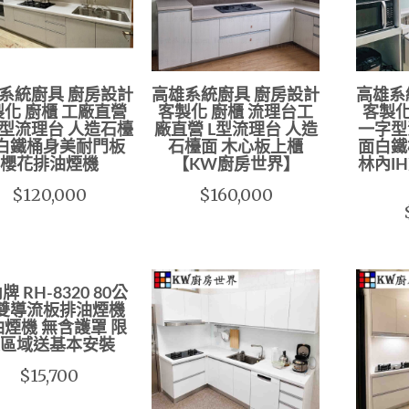
系統廚具 廚房設計
高雄系統廚具 廚房設計
高雄系
化 廚櫃 工廠直營
客製化 廚櫃 流理台工
客製化
型流理台 人造石檯
廠直營 L型流理台 人造
一字型
 白鐵桶身美耐門板
石檯面 木心板上櫃
面白鐵
櫻花排油煙機
【KW廚房世界】
林內I
$120,000
$160,000
牌 RH-8320 80公
 雙導流板排油煙機
煙機 無含護罩 限
區域送基本安裝
$15,700