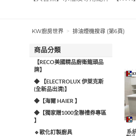
KW廚房世界
排油煙機搜尋 (第6頁)
商品分類
【RECO美國精品廚衛龍頭品
牌】
◆ 【ELECTROLUX 伊萊克斯
(全新品出清)】
◆【海爾 HAIER 】
◆【獨家贈1000全聯禮券專區
】
系統
🔹歐化訂製廚具