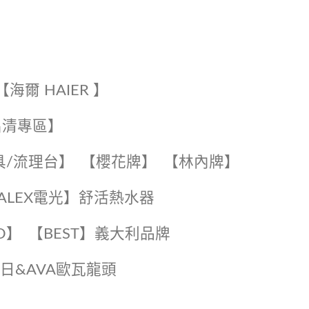
【海爾 HAIER 】
出清專區】
具/流理台】
【櫻花牌】
【林內牌】
️【ALEX電光】舒活熱水器️️
O】️
️【BEST】️義大利品牌
️日日&AVA歐瓦龍頭