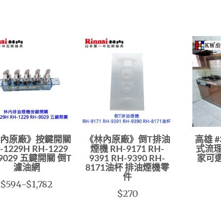
內原廠》按鍵開關
《林內原廠》倒T排油
高雄 
-1229H RH-1229
煙機 RH-9171 RH-
式流理
9029 五鍵開關 倒T
9391 RH-9390 RH-
家可
濾油網
8171油杯 排油煙機零
件
$594-$1,782
$270