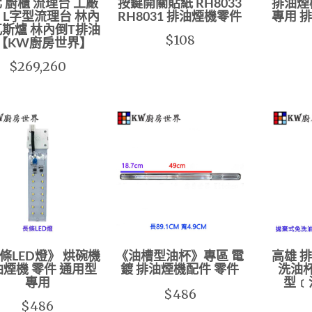
 廚櫃 流理台 工廠
按鍵開關貼紙 RH8033
排油煙
 L字型流理台 林內
RH8031 排油煙機零件
專用 
瓦斯爐 林內倒T排油
$108
【KW廚房世界】
$269,260
條LED燈》 烘碗機
《油槽型油杯》專區 電
高雄 
煙機 零件 通用型
鍍 排油煙機配件 零件
洗油杯
專用
型﹝
$486
$486