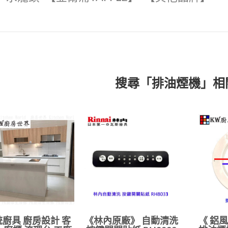
搜尋「排油煙機」相
廚具 廚房設計 客
《林內原廠》 自動清洗
《 鋁