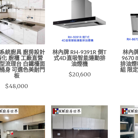
系統廚具 廚房設計
林內牌 RH-9391R 倒T
林內牌 
化 廚櫃 工廠直營
式4D直吸智能連動排
9670
型流理台 白鐵檯面
油煙機
排油煙
桶身 可選色美耐門
組 限
$20,600
板
$48,000