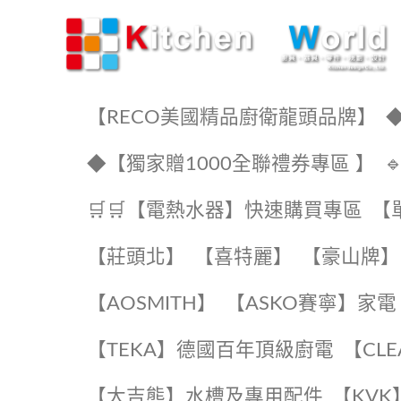
KW廚房世界
【RECO美國精品廚衛龍頭品牌】
◆
◆【獨家贈1000全聯禮券專區 】
🛒🛒【電熱水器】快速購買專區
【
【莊頭北】
【喜特麗】
【豪山牌】
【AOSMITH】
【ASKO賽寧】家電
️【TEKA】️德國百年頂級廚電
️【CL
【大吉熊】水槽及專用配件
️【KV