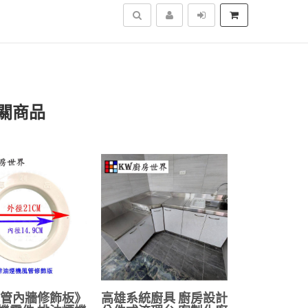
搜尋
關商品
風管內牆修飾板》
高雄系統廚具 廚房設計