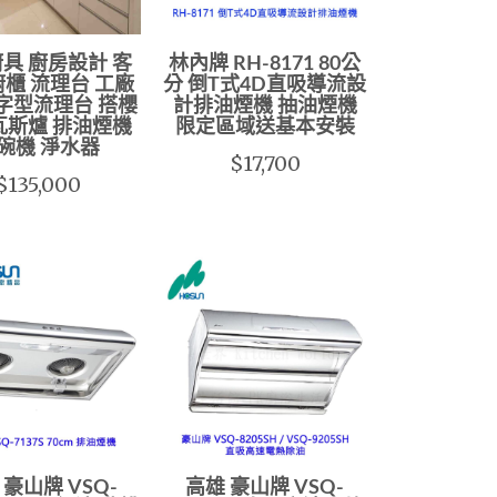
具 廚房設計 客
林內牌 RH-8171 80公
廚櫃 流理台 工廠
分 倒T式4D直吸導流設
L字型流理台 搭櫻
計排油煙機 抽油煙機
瓦斯爐 排油煙機
限定區域送基本安裝
碗機 淨水器
$17,700
$135,000
 豪山牌 VSQ-
高雄 豪山牌 VSQ-