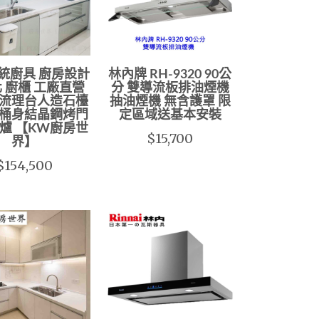
統廚具 廚房設計
林內牌 RH-9320 90公
 廚櫃 工廠直營
分 雙導流板排油煙機
流理台人造石檯
抽油煙機 無含護罩 限
桶身結晶鋼烤門
定區域送基本安裝
H爐 【KW廚房世
$15,700
界】
$154,500