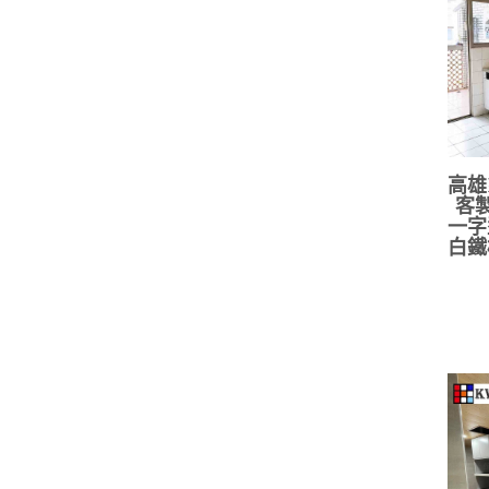
高雄
客製
一字
白鐵